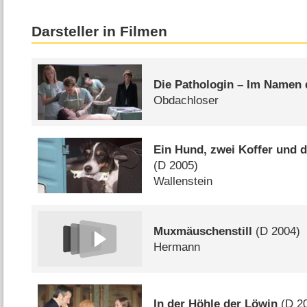
Darsteller in Filmen
Die Pathologin – Im Namen 
Obdachloser
Ein Hund, zwei Koffer und d
(
D
2005)
Wallenstein
Muxmäuschenstill
(
D
2004)
Hermann
In der Höhle der Löwin
(
D
20