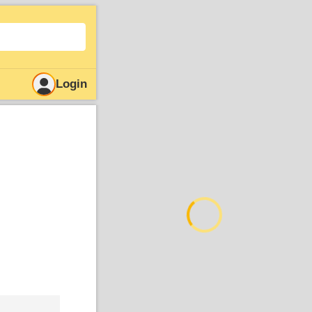
Login