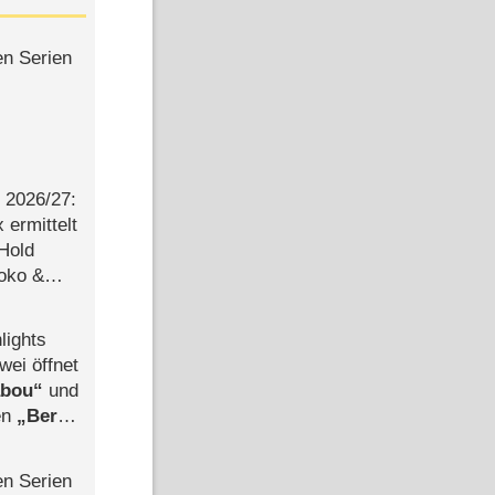
en Serien
2026/​27:
ermittelt
 Hold
Joko &
Urlaub
lights
wei öffnet
abou
und
len
Berlin
-Ableger
en Serien