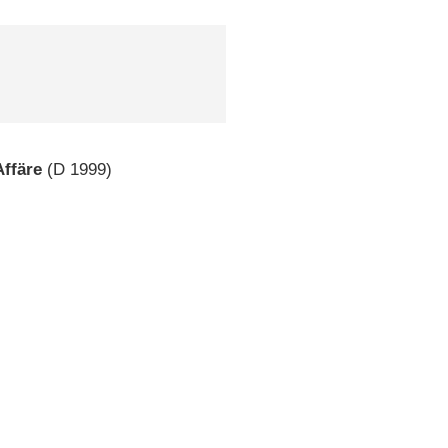
Affäre
(
D
1999)