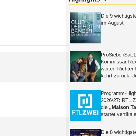
Die 9 wichtigst
im August
ProSiebenSat.1 
Kommissar Rex 
weiter, Richter
kehrt zurück, 
Klaas machen 
Programm-High
2026/​27: RTL Z
die
Maison T
startet vertika
– Tag & Nacht
Die 8 wichtigst