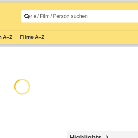
n A–Z
Filme A–Z
Highlights