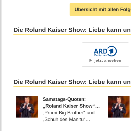
Übersicht mit allen Fol
Die Roland Kaiser Show: Liebe kann uns
jetzt ansehen
Die Roland Kaiser Show: Liebe kann un
Samstags-Quoten:
„Roland Kaiser Show“
von Krimi-Wiederholung
„Promi Big Brother“ und
geschlagen
„Schuh des Manitu“
machen Sat.1 glücklich