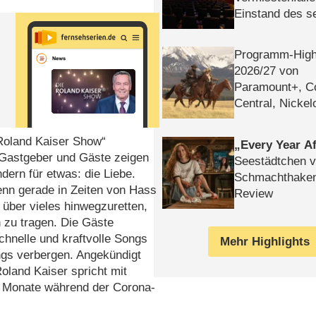
Einstand des 
Tatort: Münc
Duos
Programm-High
2026/​27 von
Paramount+, 
Central, Nicke
WELT
 Roland Kaiser Show“
Every Year Af
 Gastgeber und Gäste zeigen
Seestädtchen v
ern für etwas: die Liebe.
Schmachthake
Denn gerade in Zeiten von Hass
Review
 über vieles hinwegzuretten,
n zu tragen. Die Gäste
chnelle und kraftvolle Songs
Mehr Highlights
ngs verbergen. Angekündigt
land Kaiser spricht mit
n Monate während der Corona-