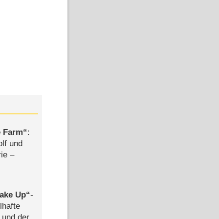
e Farm
:
olf und
rie –
ake Up
-
lhafte
 und der