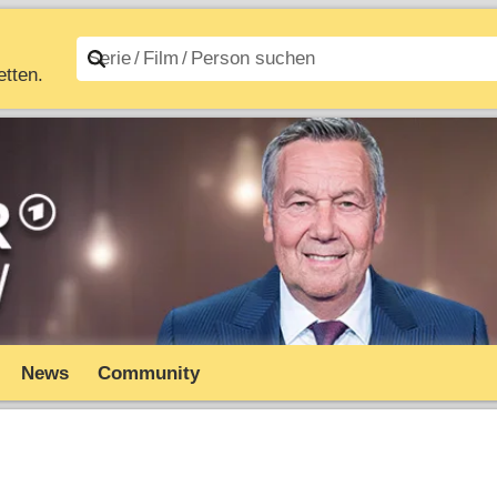
etten.
n A–Z
Filme A–Z
News
Community