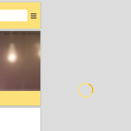
Login