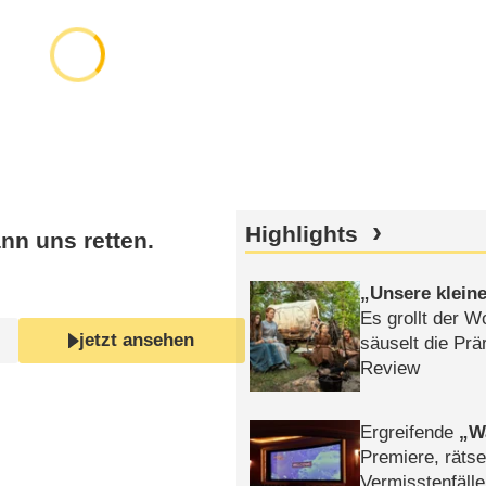
Highlights
nn uns retten.
Unsere klein
Es grollt der W
jetzt ansehen
säuselt die Prä
Review
Ergreifende
W
Premiere, rätse
Vermisstenfälle