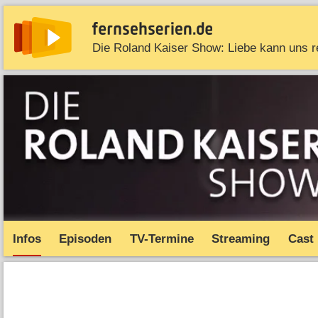
Die Roland Kaiser Show: Liebe kann uns r
News
Entdecken
Streaming
TV-Starts
Serie
Infos
Episoden
TV-Termine
Streaming
Cast