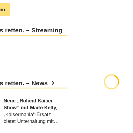
gen
 retten. – Streaming
s retten. – News
Neue „Roland Kaiser
Show“ mit Maite Kelly,
Max Raabe, Götz
„Kaisermania“-Ersatz
Alsmann und vielen
bietet Unterhaltung mit
anderen
Haltung (
27.07.2020
)