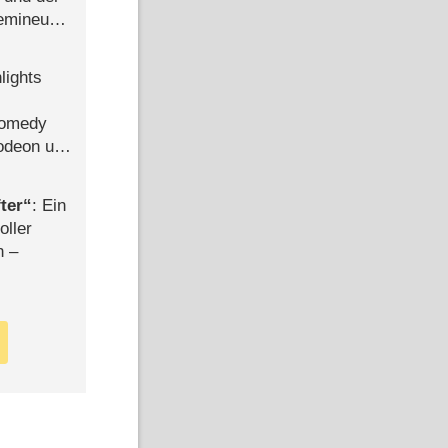
semineuen
hen
-
lights
Comedy
lodeon und
ter
: Ein
oller
n –