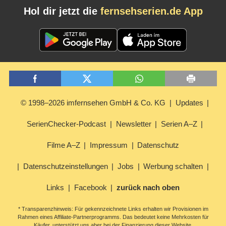
Hol dir jetzt die
fernsehserien.de App
© 1998–2026 imfernsehen GmbH & Co. KG
Updates
SerienChecker-Podcast
Newsletter
Serien A–Z
Filme A–Z
Impressum
Datenschutz
Datenschutzeinstellungen
Jobs
Werbung schalten
Links
Facebook
zurück nach oben
* Transparenzhinweis: Für gekennzeichnete Links erhalten wir Provisionen im
Rahmen eines Affiliate-Partnerprogramms. Das bedeutet keine Mehrkosten für
Käufer, unterstützt uns aber bei der Finanzierung dieser Website.