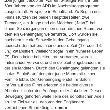
„Die jungen Jakobiter“ war ein 3-teiliger Film, in den
60er Jahren von der ARD im Nachmittagsprogramm
ausgestrahlt. Er spielte in Schottland. Zu Beginn des
Films stürzten die beiden Hauptdarsteller, zwei
Teenager, ein Junge und ein Mädchen (Jean?) bei
einem Spaziergang in einen unterirdischen Raum, von
dem ein Geheimgang weiterführte. Dort wurden sie,
nachdem sie die Schwelle in den Geheimgang
überschritten hatten, in eine andere Zeit (17. oder 18.
Jh.) katapultiert, vielleicht sogar in ein früheres Leben
(?). Denn beide behielten ihre Vornamen, waren
miteinander verwandt und in der Zeit eingebunden, in
der sie landeten. Durch den Geheimgang gelangten sie
in das Schloß, auf dem der junge Mann mit seiner
Familie lebte. Der Geheimgang endet im Salon.
Im Verlauf des Films erlebten die beiden diverse
Abenteuer unter den Anhängern der Jakobiter. Dieser
Bewegung gehörten weite Teile des schottischen Adels
an. Ihr Ziel war es, den von den Engländern
vertriebenen Stuartkönig