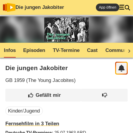
Die jungen Jakobiter
App öffnen
Infos
Episoden
TV-Termine
Cast
Community
Die jungen Jakobiter
GB
1959 (
The Young Jacobites
)
Kinder/Jugend
Fernsehfilm in 3 Teilen
Deutsche TV-Premiere
25.07.1963
ARD