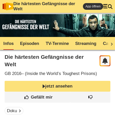
Die härtesten Gefängnisse der
App öffnen
Welt
Bild: Netflix
Infos
Episoden
TV-Termine
Streaming
Cast
Die härtesten Gefängnisse der
Welt
GB
2016– (
Inside the World’s Toughest Prisons
)
jetzt ansehen
Doku