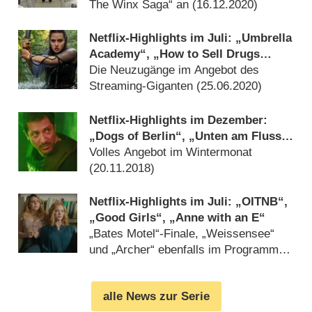
The Winx Saga“ an (
16.12.2020
)
Netflix-Highlights im Juli: „Umbrella
Academy“, „How to Sell Drugs
Online (Fast)“ und „Cursed“
Die Neuzugänge im Angebot des
Streaming-Giganten (
25.06.2020
)
Netflix-Highlights im Dezember:
„Dogs of Berlin“, „Unten am Fluss“,
„The Protector“ und „You“
Volles Angebot im Wintermonat
(
20.11.2018
)
Netflix-Highlights im Juli: „OITNB“,
„Good Girls“, „Anne with an E“
„Bates Motel“-Finale, „Weissensee“
und „Archer“ ebenfalls im Programm
(
25.06.2018
)
alle News zur Serie