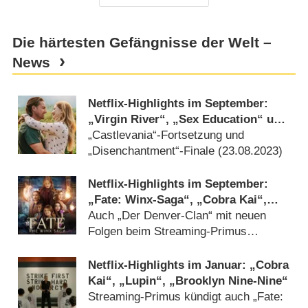
Die härtesten Gefängnisse der Welt –
News
Netflix-Highlights im September:
„Virgin River“, „Sex Education“ und
„Liebes Kind“
„Castlevania“-Fortsetzung und
„Disenchantment“-Finale (
23.08.2023
)
Netflix-Highlights im September:
„Fate: Winx-Saga“, „Cobra Kai“,
„Die Kaiserin“ und „Der Parfumeur“
Auch „Der Denver-Clan“ mit neuen
Folgen beim Streaming-Primus
(
24.08.2022
)
Netflix-Highlights im Januar: „Cobra
Kai“, „Lupin“, „Brooklyn Nine-Nine“
Streaming-Primus kündigt auch „Fate: