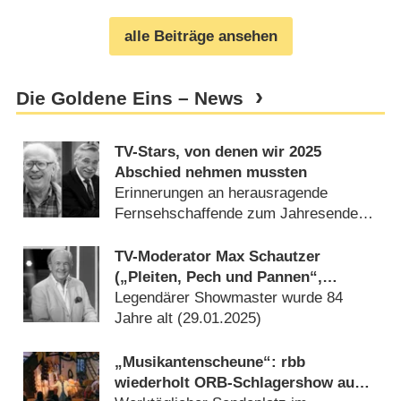
alle Beiträge ansehen
Die Goldene Eins – News
TV-Stars, von denen wir 2025
Abschied nehmen mussten
Erinnerungen an herausragende
Fernsehschaffende zum Jahresende
(
31.12.2025
)
TV-Moderator Max Schautzer
(„Pleiten, Pech und Pannen“,
„Immer wieder sonntags“)
Legendärer Showmaster wurde 84
gestorben
Jahre alt (
29.01.2025
)
„Musikantenscheune“: rbb
wiederholt ORB-Schlagershow aus