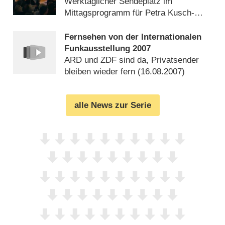
den 90ern
Werktäglicher Sendeplatz im
Mittagsprogramm für Petra Kusch-
Lück (
03.09.2022
)
Fernsehen von der Internationalen
Funkausstellung 2007
ARD und ZDF sind da, Privatsender
bleiben wieder fern (
16.08.2007
)
alle News zur Serie