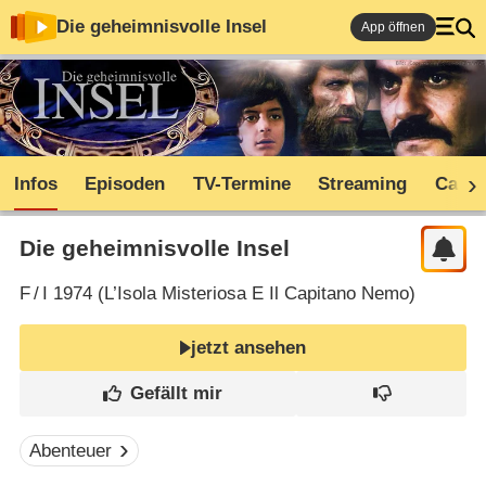
Die geheimnisvolle Insel
App öffnen
Infos
Episoden
TV-Termine
Streaming
Cast
Die geheimnisvolle Insel
F
/
I
1974 (
L’Isola Misteriosa E Il Capitano Nemo
)
jetzt ansehen
Abenteuer