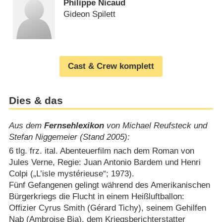
Philippe Nicaud
Gideon Spilett
Cast & Crew komplett
Dies & das
Aus dem
Fernsehlexikon
von Michael Reufsteck und
Stefan Niggemeier (Stand 2005):
6 tlg. frz. ital. Abenteuerfilm nach dem Roman von
Jules Verne, Regie: Juan Antonio Bardem und Henri
Colpi („L’isle mystérieuse“; 1973).
Fünf Gefangenen gelingt während des Amerikanischen
Bürgerkriegs die Flucht in einem Heißluftballon:
Offizier Cyrus Smith (Gérard Tichy), seinem Gehilfen
Nab (Ambroise Bia), dem Kriegsberichterstatter