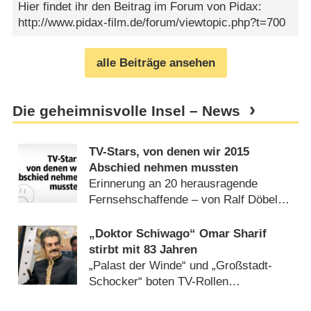
Hier findet ihr den Beitrag im Forum von Pidax:
http://www.pidax-film.de/forum/viewtopic.php?t=700
alle Beiträge ansehen
Die geheimnisvolle Insel – News
TV-Stars, von denen wir 2015
Abschied nehmen mussten
Erinnerung an 20 herausragende
Fernsehschaffende – von Ralf Döbele
(
31.12.2015
)
„Doktor Schiwago“ Omar Sharif
stirbt mit 83 Jahren
„Palast der Winde“ und „Großstadt-
Schocker“ boten TV-Rollen
(
10.07.2015
)