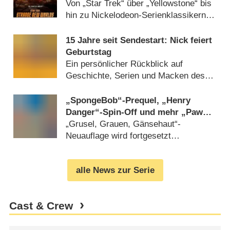
bietet der neue Streamingdienst
Von „Star Trek“ über „Yellowstone“ bis
hin zu Nickelodeon-Serienklassikern
(
08.12.2022
)
15 Jahre seit Sendestart: Nick feiert
Geburtstag
Ein persönlicher Rückblick auf
Geschichte, Serien und Macken des
Kindersenders (
12.09.2020
)
„SpongeBob“-Prequel, „Henry
Danger“-Spin-Off und mehr „Paw
Patrol“: Nickelodeon-
„Grusel, Grauen, Gänsehaut“-
Programmhighlights 2020/​21
Neuauflage wird fortgesetzt
(
19.02.2020
)
alle News zur Serie
Cast & Crew