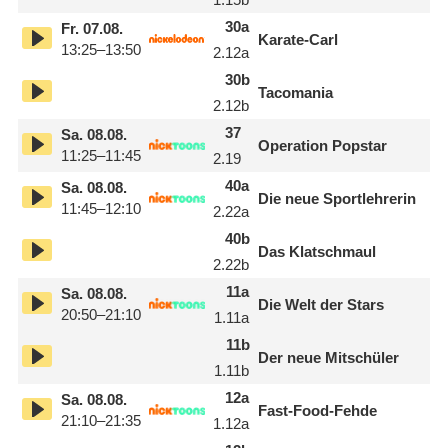
30
a
Fr.
07.08.
Karate-Carl
13:25–13:50
2.12
a
30
b
Tacomania
2.12
b
37
Sa.
08.08.
Operation Popstar
11:25–11:45
2.19
40
a
Sa.
08.08.
Die neue Sportlehrerin
11:45–12:10
2.22
a
40
b
Das Klatschmaul
2.22
b
11
a
Sa.
08.08.
Die Welt der Stars
20:50–21:10
1.11
a
11
b
Der neue Mitschüler​
1.11
b
12
a
Sa.
08.08.
Fast-Food-Fehde
21:10–21:35
1.12
a