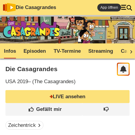
Die Casagrandes
App öffnen
Bild: Nickelodeon
Infos
Episoden
TV-Termine
Streaming
Cast
Die Casagrandes
USA
2019– (
The Casagrandes
)
LIVE ansehen
Zeichentrick