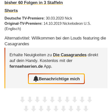
bisher
60
Folgen in
3
Staffeln
Shorts
Deutsche TV-Premiere
30.03.2020
Nick
Original-TV-Premiere
14.10.2019
Nickelodeon U.S.
(Englisch)
Alternativtitel: Willkommen bei den Louds featuring die
Casagrandes
Erhalte Neuigkeiten zu
Die Casagrandes
direkt
auf dein Handy.
Kostenlos mit der
fernsehserien.de
App.
Benachrichtige mich