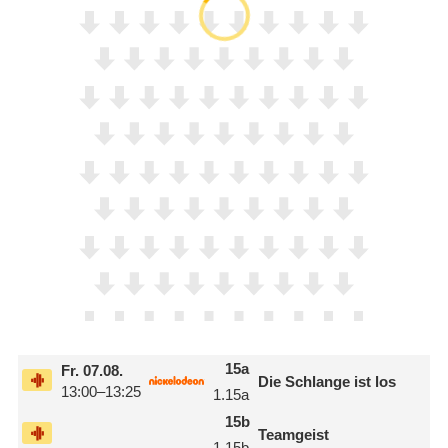
15
a
Fr.
07.08.
Die Schlange ist los
13:00–13:25
1.15
a
15
b
Teamgeist
1.15
b