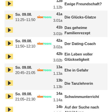
12
b
Ewige Freundschaft?
1.12
b
41
a
So.
09.08.
Die Glücks-Glatze
11:25–11:50
3.01
a
41
b
Das geheime
Familienrezept
3.01
b
42
a
So.
09.08.
Der Dating-Coach
11:50–12:10
3.02
a
42
b
Ein Leben voller
Glückseligkeit
3.02
b
13
a
So.
09.08.
Ehe in Gefahr
20:45–21:05
1.13
a
13
b
Die Tanzlehrerin
1.13
b
14
a
So.
09.08.
Schwimmunterricht
21:05–21:30
1.14
a
14
b
Auf der Suche nach