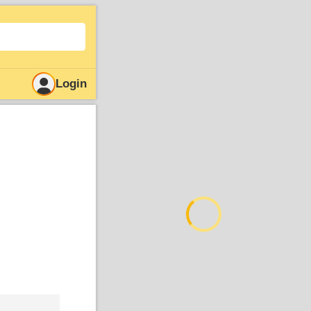
Login