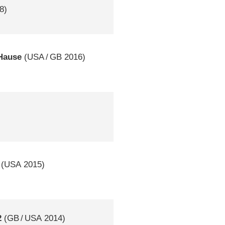
8)
 Hause
(
USA
/
GB
2016)
(
USA
2015)
2
(
GB
/
USA
2014)