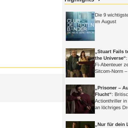
Die 9 wichtigst
im August
Stuart Fails 
the Universe
Fi-Abenteuer ze
Sitcom-Norm –
Prisoner – Au
Flucht
: Britis
Actionthriller i
an löchriges D
gekettet – Rev
Nur für dein