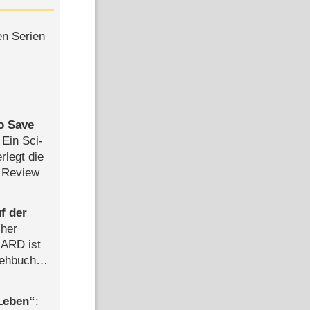
en Serien
to Save
: Ein Sci-
rlegt die
 Review
f der
cher
n ARD ist
rehbuch
iew
 Leben
: