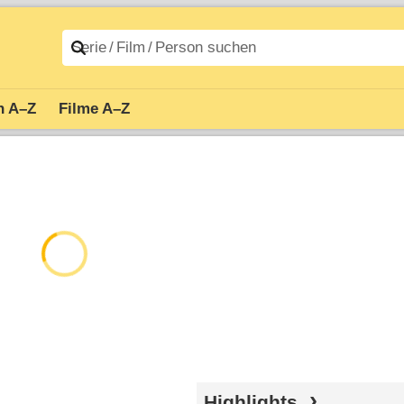
n A–Z
Filme A–Z
Highlights