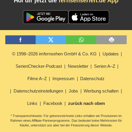
Hol dir jetzt die
fernsehserien.de App
© 1998–2026 imfernsehen GmbH & Co. KG
Updates
SerienChecker-Podcast
Newsletter
Serien A–Z
Filme A–Z
Impressum
Datenschutz
Datenschutzeinstellungen
Jobs
Werbung schalten
Links
Facebook
zurück nach oben
* Transparenzhinweis: Für gekennzeichnete Links erhalten wir Provisionen im
Rahmen eines Affiliate-Partnerprogramms. Das bedeutet keine Mehrkosten für
Käufer, unterstützt uns aber bei der Finanzierung dieser Website.