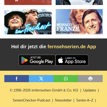
Hol dir jetzt die
fernsehserien.de App
© 1998–2026 imfernsehen GmbH & Co. KG
Updates
SerienChecker-Podcast
Newsletter
Serien A–Z