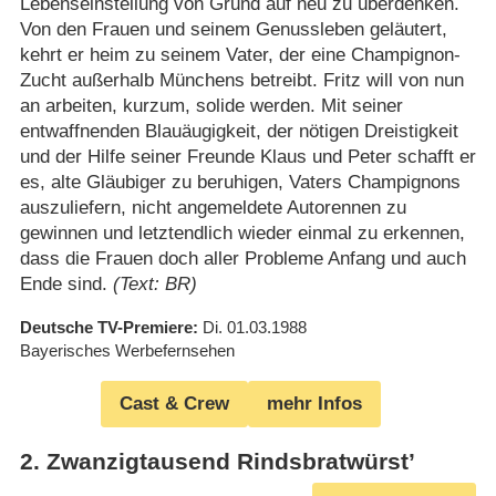
Lebenseinstellung von Grund auf neu zu überdenken.
Von den Frauen und seinem Genussleben geläutert,
kehrt er heim zu seinem Vater, der eine Champignon-
Zucht außerhalb Münchens betreibt. Fritz will von nun
an arbeiten, kurzum, solide werden. Mit seiner
entwaffnenden Blauäugigkeit, der nötigen Dreistigkeit
und der Hilfe seiner Freunde Klaus und Peter schafft er
es, alte Gläubiger zu beruhigen, Vaters Champignons
auszuliefern, nicht angemeldete Autorennen zu
gewinnen und letztendlich wieder einmal zu erkennen,
dass die Frauen doch aller Probleme Anfang und auch
Ende sind.
(Text: BR)
Deutsche TV-Premiere
Di. 01.03.1988
Bayerisches Werbefernsehen
Cast & Crew
mehr Infos
2
.
Zwanzigtausend Rindsbratwürst’