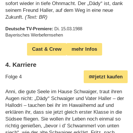
sofort wieder in tiefe Ohnmacht. Der „Dädy“ ist, dank
seinem Freund Haller, auf dem Weg in eine neue
Zukunft.
(Text: BR)
Deutsche TV-Premiere
Di. 15.03.1988
Bayerisches Werbefernsehen
Cast & Crew
mehr Infos
4
.
Karriere
Folge 4
jetzt kaufen
Anni, die gute Seele im Hause Schwaiger, traut ihren
Augen nicht: „Dädy“ Schwaiger und Vater Haller – der
Hallodri – tauchen bei ihr im Hawaiihemd auf und
erklären ihr, dass sie jetzt gleich erster Klasse in die
Südsee fliegen. Sie wollen ihr Leben noch einmal so
richtig genießen, „bevor i d’ Schwammerl von unten
siech“, wie der alte Schwaiger erklärt. Fritz, nach