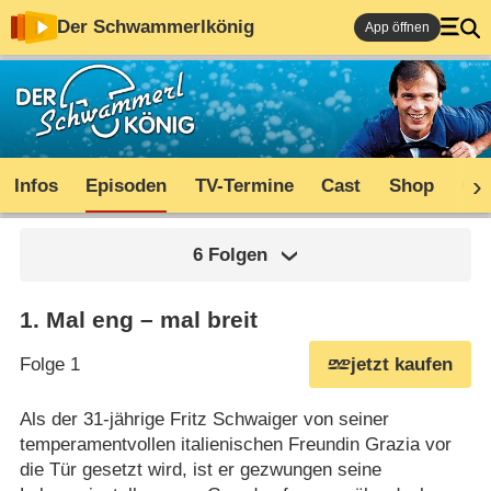
Der Schwammerlkönig
App öffnen
Infos
Episoden
TV-Termine
Cast
Shop
Co
6 Folgen
1
.
Mal eng – mal breit
Folge 1
jetzt kaufen
Als der 31-jährige Fritz Schwaiger von seiner
temperamentvollen italienischen Freundin Grazia vor
die Tür gesetzt wird, ist er gezwungen seine