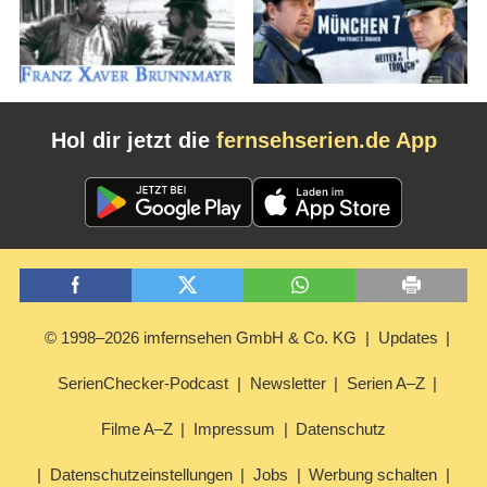
Hol dir jetzt die
fernsehserien.de App
© 1998–2026 imfernsehen GmbH & Co. KG
Updates
SerienChecker-Podcast
Newsletter
Serien A–Z
Filme A–Z
Impressum
Datenschutz
Datenschutzeinstellungen
Jobs
Werbung schalten