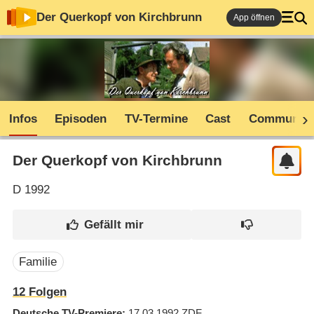
Der Querkopf von Kirchbrunn
App öffnen
Infos
Episoden
TV-Termine
Cast
Community
Der Querkopf von Kirchbrunn
D
1992
Familie
12
Folgen
Deutsche TV-Premiere
17.03.1992
ZDF