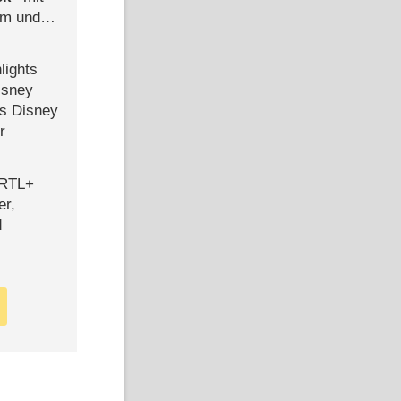
mm und
der
lights
isney
ls Disney
r
 RTL+
er,
d