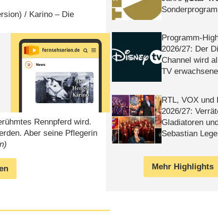
Sonderprogra
ersion) / Karino – Die
Die Helgolän
Programm-High
2026/​27: Der D
Channel wird a
TV erwachsene
RTL, VOX und
2026/​27: Verrät
berühmtes Rennpferd wird.
Gladiatoren un
erden. Aber seine Pflegerin
Sebastian Lege
n)
Mehr Highlights
gen