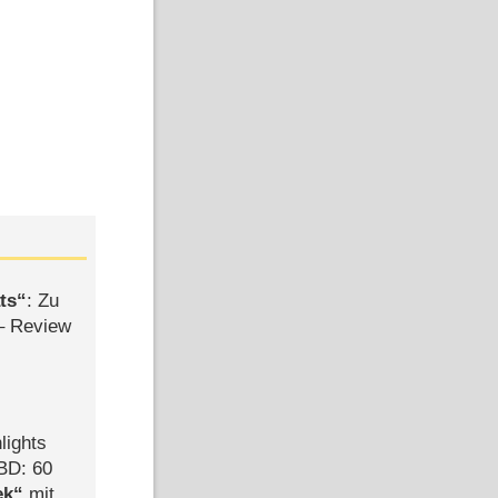
ts
: Zu
– Review
lights
BD: 60
ek
mit