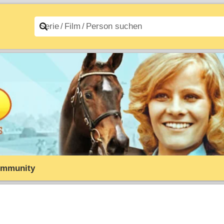
n A–Z
Filme A–Z
mmunity