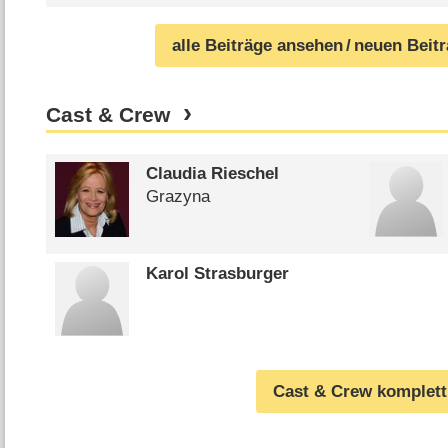
alle Beiträge ansehen
/ neuen Beit
Cast & Crew
Claudia Rieschel
Grazyna
Karol Strasburger
Cast & Crew komplett