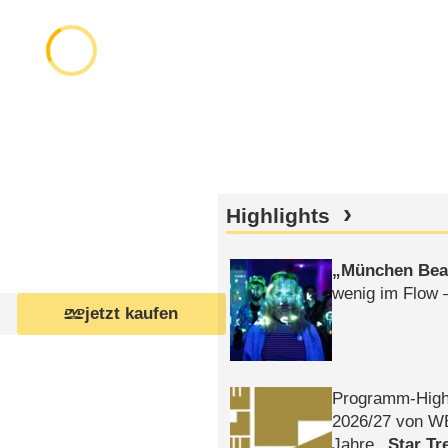
Highlights
München Bea
wenig im Flow 
jetzt kaufen
Programm-High
2026/​27 von W
Jahre
Star Tr