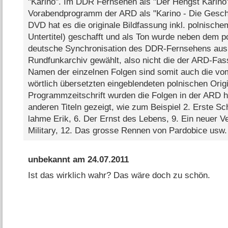
"Karino". Im DDR Fernsehen als "Der Hengst Karino"
Vorabendprogramm der ARD als "Karino - Die Geschi
DVD hat es die originale Bildfassung inkl. polnisch
Untertitel) geschafft und als Ton wurde neben dem po
deutsche Synchronisation des DDR-Fernsehens au
Rundfunkarchiv gewählt, also nicht die der ARD-Fass
Namen der einzelnen Folgen sind somit auch die v
wörtlich übersetzten eingeblendeten polnischen Orig
Programmzeitschrift wurden die Folgen in der ARD h
anderen Titeln gezeigt, wie zum Beispiel 2. Erste Schr
lahme Erik, 6. Der Ernst des Lebens, 9. Ein neuer V
Military, 12. Das grosse Rennen von Pardobice usw.
unbekannt
am
24.07.2011
Ist das wirklich wahr? Das wäre doch zu schön.