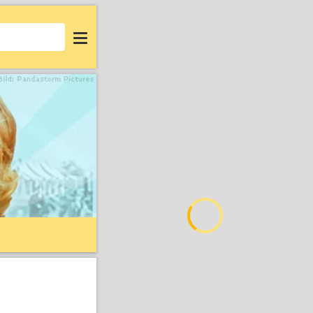
Login