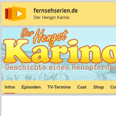
Der Hengst Karino
News
Entdecken
Streaming
TV-Starts
Serie
Infos
Episoden
TV-Termine
Cast
Shop
Co