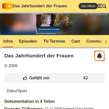
Das Jahrhundert der Frauen
App öffnen
Bild: ZDF (Screenshot)
Infos
Episoden
TV-Termine
Cast
Community
Das Jahrhundert der Frauen
D
2009
Doku/Sport
Dokumentation in 4 Teilen
Deutsche TV-Premiere
17.11.2009
Spiegel Geschichte