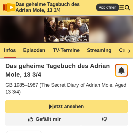
Das geheime Tagebuch des
App öffnen
Adrian Mole, 13 3/​4
Infos
Episoden
TV-Termine
Streaming
Cast
Das geheime Tagebuch des Adrian
Mole, 13 3/​4
GB
1985–1987 (
The Secret Diary of Adrian Mole, Aged
13 3/​4
)
jetzt ansehen