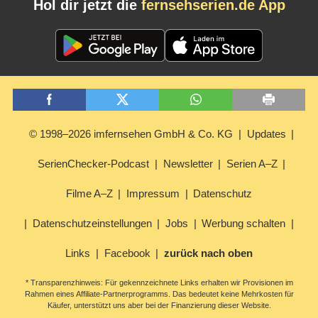
Hol dir jetzt die
fernsehserien.de App
© 1998–2026 imfernsehen GmbH & Co. KG
Updates
SerienChecker-Podcast
Newsletter
Serien A–Z
Filme A–Z
Impressum
Datenschutz
Datenschutzeinstellungen
Jobs
Werbung schalten
Links
Facebook
zurück nach oben
* Transparenzhinweis: Für gekennzeichnete Links erhalten wir Provisionen im
Rahmen eines Affiliate-Partnerprogramms. Das bedeutet keine Mehrkosten für
Käufer, unterstützt uns aber bei der Finanzierung dieser Website.