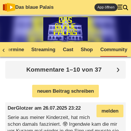
Das blaue Palais
App öffnen
TV-Termine
Streaming
Cast
Shop
Community
Kommentare 1–10 von 37
neuen Beitrag schreiben
DerGlotzer
am
26.07.2025 23:22
melden
Serie aus meiner Kinderzeit, hat mich
schon damals fasziniert. 🤓 Irgendwie kam die mir
vor Kurzem mal wieder in den Sinn und musste sie