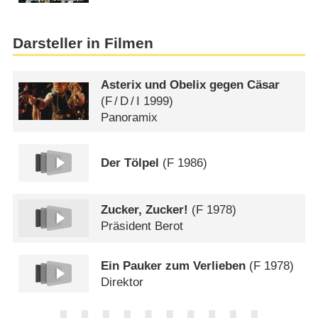
Darsteller in Filmen
Asterix und Obelix gegen Cäsar
(
F
/
D
/
I
1999)
Panoramix
Der Tölpel
(
F
1986)
Zucker, Zucker!
(
F
1978)
Präsident Berot
Ein Pauker zum Verlieben
(
F
1978)
Direktor