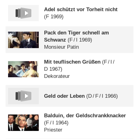
Adel schützt vor Torheit nicht
(
F
1969)
Pack den Tiger schnell am
Schwanz
(
F
/
I
1969)
Monsieur Patin
Mit teuflischen Grüßen
(
F
/
I
/
D
1967)
Dekorateur
Geld oder Leben
(
D
/
F
/
I
1966)
Balduin, der Geldschrankknacker
(
F
/
I
1964)
Priester