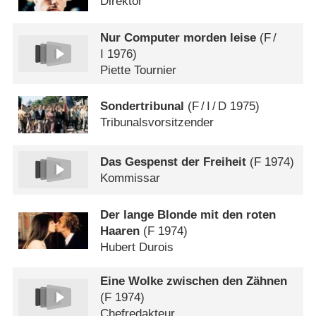
Direktor
Nur Computer morden leise
(
F
/
I
1976)
Piette Tournier
Sondertribunal
(
F
/
I
/
D
1975)
Tribunalsvorsitzender
Das Gespenst der Freiheit
(
F
1974)
Kommissar
Der lange Blonde mit den roten
Haaren
(
F
1974)
Hubert Durois
Eine Wolke zwischen den Zähnen
(
F
1974)
Chefredakteur