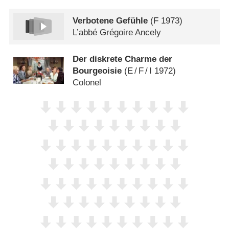
Verbotene Gefühle
(
F
1973)
L’abbé Grégoire Ancely
Der diskrete Charme der
Bourgeoisie
(
E
/
F
/
I
1972)
Colonel