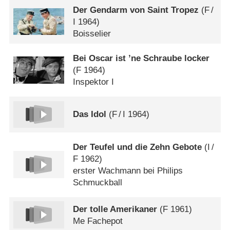
Der Gendarm von Saint Tropez
(
F
/
I
1964)
Boisselier
Bei Oscar ist ’ne Schraube locker
(
F
1964)
Inspektor I
Das Idol
(
F
/
I
1964)
Der Teufel und die Zehn Gebote
(
I
/
F
1962)
erster Wachmann bei Philips
Schmuckball
Der tolle Amerikaner
(
F
1961)
Me Fachepot