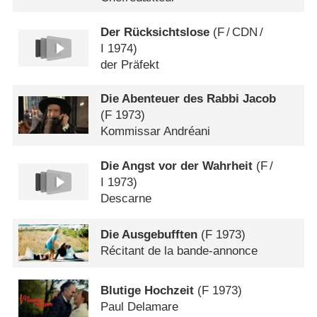
Der Rücksichtslose
(
F
/
CDN
/
I
1974)
der Präfekt
Die Abenteuer des Rabbi Jacob
(
F
1973)
Kommissar Andréani
Die Angst vor der Wahrheit
(
F
/
I
1973)
Descarne
Die Ausgebufften
(
F
1973)
Récitant de la bande-annonce
Blutige Hochzeit
(
F
1973)
Paul Delamare