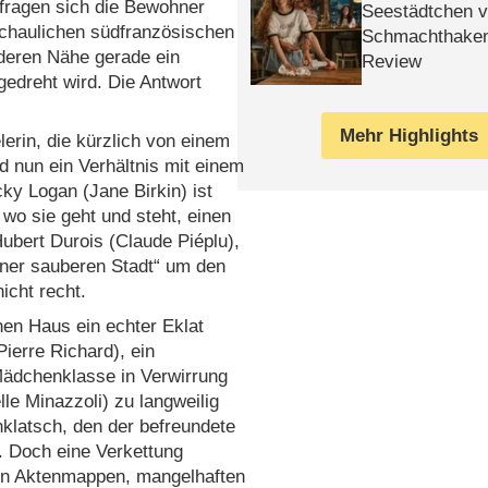
 fragen sich die Bewohner
Seestädtchen v
schaulichen südfranzösischen
Schmachthake
 deren Nähe gerade ein
Review
edreht wird. Die Antwort
Mehr Highlights
erin, die kürzlich von einem
 nun ein Verhältnis mit einem
cky Logan (Jane Birkin) ist
 wo sie geht und steht, einen
ubert Durois (Claude Piéplu),
iner sauberen Stadt“ um den
icht recht.
nen Haus ein echter Eklat
Pierre Richard), ein
 Mädchenklasse in Verwirrung
lle Minazzoli) zu langweilig
nklatsch, den der befreundete
. Doch eine Verkettung
ten Aktenmappen, mangelhaften