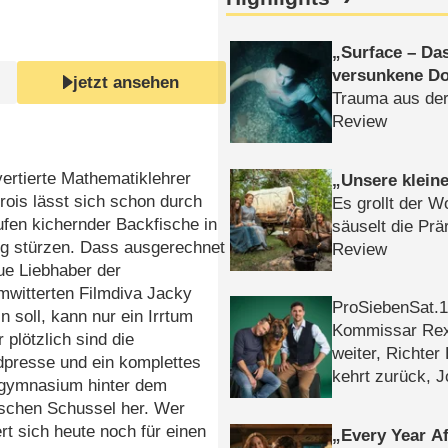
Surface – Da
versunkene Do
jetzt ansehen
Trauma aus der
Review
vertierte Mathematiklehrer
Unsere klein
rois lässt sich schon durch
Es grollt der W
fen kichernder Backfische in
säuselt die Prä
ng stürzen. Dass ausgerechnet
Review
ue Liebhaber der
mwitterten Filmdiva Jacky
ProSiebenSat.1 
n soll, kann nur ein Irrtum
Kommissar Rex 
 plötzlich sind die
weiter, Richter
dpresse und ein komplettes
kehrt zurück, 
ymnasium hinter dem
Klaas machen 
schen Schussel her. Wer
ert sich heute noch für einen
Every Year Af