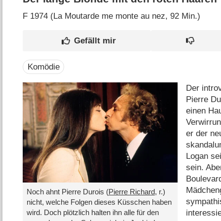
F
1974 (La Moutarde me monte au nez‎, 92 Min.)
Komödie
Der intro
Pierre Du
einen Hau
Verwirru
er der ne
skandalu
Logan sei
sein. Aber
Boulevar
Mädcheng
Noch ahnt Pierre Durois (
Pierre Richard
, r.)
sympathi
nicht, welche Folgen dieses Küsschen haben
interessi
wird. Doch plötzlich halten ihn alle für den