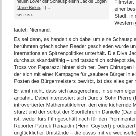
neuen Lover der Schauspielerin Jackie Logan
Filmstar,
(
Jane Birkin
, l.) …
einer be
Bild: Puls 4
Stadt, in
Western g
lautet: Niemand.
Es sei denn, es handelt sich dabei um eine Schauspiel
berühmten griechischen Reeder geschieden wurde und
internationalen Spitzenpolitiker unterhält. Die Diva Ja
durchaus skandalfähig – und tatsächlich schleppt sie,
Tross von Paparazzi hinter sich her. Dem Chirurgen H
der sich mit einer Kampagne für „saubere Bürger in e
Posten des Bürgermeisters bewirbt, ist das alles gar n
Er ahnt nicht, dass sich ausgerechnet in seinem eige
anbahnt. Dabei interessiert sich Durois’ Sohn Pierre (
introvertierter Mathematiklehrer, den eine kichernde
stürzt und der selbst der Sportlehrerin Danielle (Danie
ist, weder fürs Filmgeschäft noch für den Prominente
Reporter Patrick Renaudin (Henri Guybert) produziert
unglücklicher Umstände – die etwas mit verwechsel