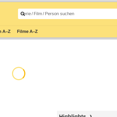
n A–Z
Filme A–Z
Highlights