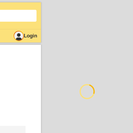
Login