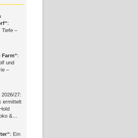
s
rf
:
 Tiefe –
e Farm
:
olf und
rie –
2026/​27:
ermittelt
 Hold
Joko &
Urlaub
ter
: Ein