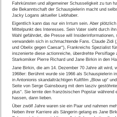
Fahrkünsten und allgemeiner Schusseligkeit zu tun ha
die Bekanntschaft der Schauspielerin macht und selbst
Jacky Logans aktueller Liebhaber.
Eigentlich kann das nur ein Irrtum sein. Aber plötzlich
Mittelpunkt des Interesses. Sein Vater sieht durch i
Wahl gefährdet, die Presse will Insiderinformationen,
verwandeln sich in schmachtende Fans. Claude Zidi („
und Obelix gegen Caesar“), Frankreichs Spezialist fü
inszenierte diese actionreiche, überdrehte Persiflag
Starkomiker Pierre Richard und Jane Birkin in den Hau
Jane Birkin, die am 14. Dezember 70 Jahre alt wird,
1968er: Berühmt wurde sie 1966 als Schauspielerin i
in Antonionis skandalträchtigen Kultfilm „Blow up“ un
Seite von Serge Gainsbourg mit dem lasziv gestöhnte
plus“. Sie lernte den französischen Popstar während 
hassen, dann lieben.
Über zwölf Jahre waren sie ein Paar und nahmen me
Neben ihrer Karriere als Sängerin gelang es Jane Birk