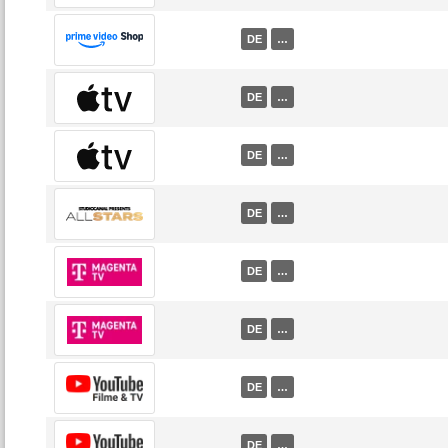
DE
…
DE
…
DE
…
DE
…
DE
…
DE
…
DE
…
DE
…