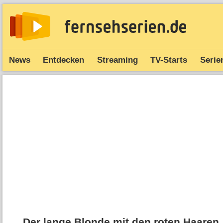
News
Entdecken
Streaming
TV-Starts
Serie
Der lange Blonde mit den roten Haaren