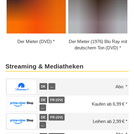
Der Mieter (DVD)
Der Mieter (1976) Blu Ray mit
deutschem Ton (DVD)
Streaming & Mediatheken
Abo
DE
…
DE
FR (OV)
Kaufen ab 6,99 €
…
DE
FR (OV)
Leihen ab 2,99 €
…