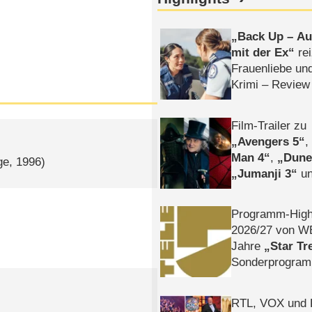
Back Up – Auf
mit der Ex
rei
Frauenliebe un
Krimi – Review
Film-Trailer zu
Avengers 5
Man 4
,
Dune
ge, 1996)
Jumanji 3
un
Horror
Clayfa
Programm-High
2026/​27 von W
Jahre
Star Tr
Sonderprogra
Die Helgolän
RTL, VOX und