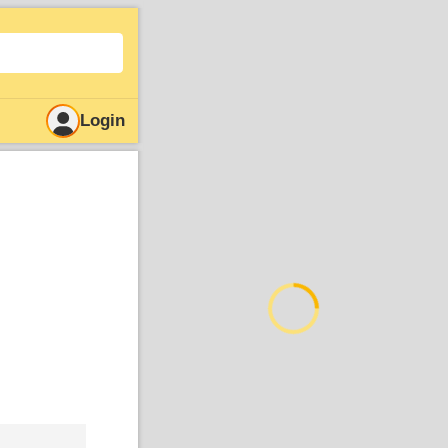
Login