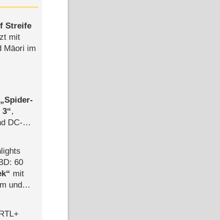
 Streife
zt mit
d Māori im
,
Spider-
 3
,
d DC-
ce
lights
BD: 60
ek
mit
mm und
der
 RTL+