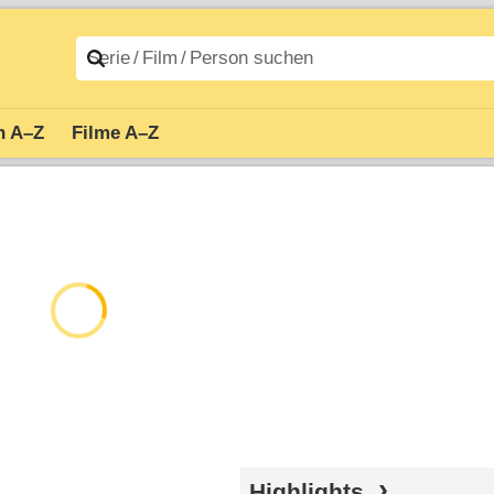
n A–Z
Filme A–Z
Highlights