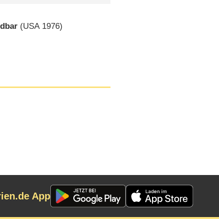
odbar
(
USA
1976)
rien.de App