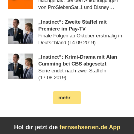
vergessen?
Nachgehakt bei den Ankündigungen
von ProSiebenSat.1 und Disney
(
01.06.2020
)
„Instinct“: Zweite Staffel mit
Premiere im Pay-TV
Finale Folgen ab Oktober erstmalig in
Deutschland (
14.09.2019
)
„Instinct“: Krimi-Drama mit Alan
Cumming bei CBS abgesetzt
Serie endet nach zwei Staffeln
(
17.08.2019
)
mehr…
Hol dir jetzt die
fernsehserien.de App