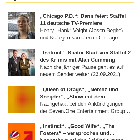
„Chicago P.D.“: Dann feiert Staffel
11 deutsche TV-Premiere
Henry „Hank“ Voight (Jason Beghe)
und Kollegen kämpfen in Chicago
gegen das Verbrechen (
22.09.2025
)
„Instinct“: Später Start von Staffel 2
des Krimis mit Alan Cumming
Nach dreijähriger Pause geht es auf
neuem Sender weiter (
23.09.2021
)
„Queen of Drags“, „Nemez und
Sneijder“, „Show mit dem
Sortieren“ – versprochen und
Nachgehakt bei den Ankündigungen
vergessen?
der Seven.One Entertainment Group
(
13.06.2021
)
„Instinct“, „Good Wife“, „The
Fosters“ – versprochen und