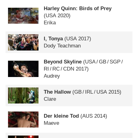
Harley Quinn: Birds of Prey
(
USA
2020)
Erika
I, Tonya
(
USA
2017)
Dody Teachman
Beyond Skyline
(
USA
/
GB
/
SGP
/
RI
/
RC
/
CDN
2017)
Audrey
The Hallow
(
GB
/
IRL
/
USA
2015)
Clare
Der kleine Tod
(
AUS
2014)
Maeve