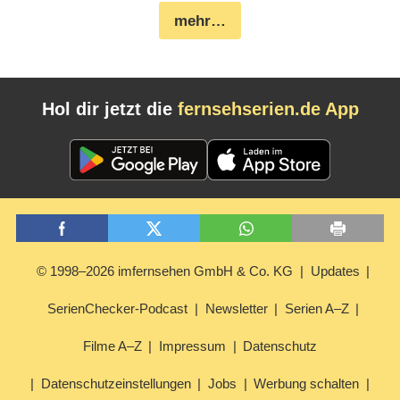
mehr…
Hol dir jetzt die
fernsehserien.de App
© 1998–2026 imfernsehen GmbH & Co. KG
Updates
SerienChecker-Podcast
Newsletter
Serien A–Z
Filme A–Z
Impressum
Datenschutz
Datenschutzeinstellungen
Jobs
Werbung schalten