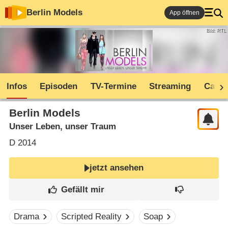
Berlin Models
App öffnen
Bild: RTL
Infos
Episoden
TV-Termine
Streaming
Cast
Berlin Models
Unser Leben, unser Traum
D
2014
jetzt ansehen
Drama
Scripted Reality
Soap