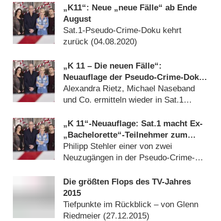
„K11“: Neue „neue Fälle“ ab Ende
August
Sat.1-Pseudo-Crime-Doku kehrt
zurück (
04.08.2020
)
„K 11 – Die neuen Fälle“:
Neuauflage der Pseudo-Crime-Doku
läuft ab Mitte Mai
Alexandra Rietz, Michael Naseband
und Co. ermitteln wieder in Sat.1
(
23.04.2020
)
„K 11“-Neuauflage: Sat.1 macht Ex-
„Bachelorette“-Teilnehmer zum
Kommissar
Philipp Stehler einer von zwei
Neuzugängen in der Pseudo-Crime-
Doku (
10.03.2020
)
Die größten Flops des TV-Jahres
2015
Tiefpunkte im Rückblick – von Glenn
Riedmeier (
27.12.2015
)