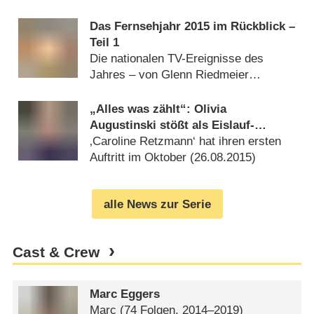
Das Fernsehjahr 2015 im Rückblick –
Teil 1
Die nationalen TV-Ereignisse des
Jahres – von Glenn Riedmeier
(
25.12.2015
)
„Alles was zählt“: Olivia
Augustinski stößt als Eislauf-
Trainerin zur RTL-Soap
‚Caroline Retzmann‘ hat ihren ersten
Auftritt im Oktober (
26.08.2015
)
alle News zur Serie
Cast & Crew
Marc Eggers
Marc
(74 Folgen, 2014⁠–⁠2019)