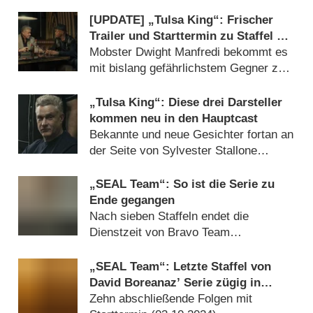
[UPDATE] „Tulsa King“: Frischer
Trailer und Starttermin zu Staffel 3
der Gangsterserie mit Sylvester
Mobster Dwight Manfredi bekommt es
Stallone
mit bislang gefährlichstem Gegner zu
tun (
03.09.2025
)
„Tulsa King“: Diese drei Darsteller
kommen neu in den Hauptcast
Bekannte und neue Gesichter fortan an
der Seite von Sylvester Stallone
(
26.03.2025
)
„SEAL Team“: So ist die Serie zu
Ende gegangen
Nach sieben Staffeln endet die
Dienstzeit von Bravo Team
(
07.10.2024
)
„SEAL Team“: Letzte Staffel von
David Boreanaz’ Serie zügig in
Deutschland
Zehn abschließende Folgen mit