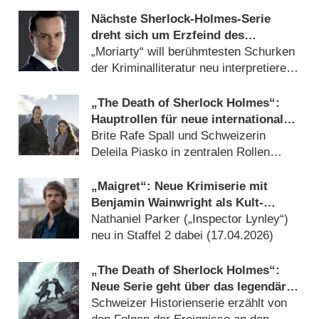
Nächste Sherlock-Holmes-Serie
dreht sich um Erzfeind des
Meisterdetektivs
„Moriarty“ will berühmtesten Schurken
der Kriminalliteratur neu interpretieren
(
28.05.2026
)
„The Death of Sherlock Holmes“:
Hauptrollen für neue internationale
Miniserie verkündet
Brite Rafe Spall und Schweizerin
Deleila Piasko in zentralen Rollen
(
07.05.2026
)
„Maigret“: Neue Krimiserie mit
Benjamin Wainwright als Kult-
Detektiv wird fortgesetzt
Nathaniel Parker („Inspector Lynley“)
neu in Staffel 2 dabei (
17.04.2026
)
„The Death of Sherlock Holmes“:
Neue Serie geht über das legendäre
Duell Holmes vs. Moriarty hinaus
Schweizer Historienserie erzählt von