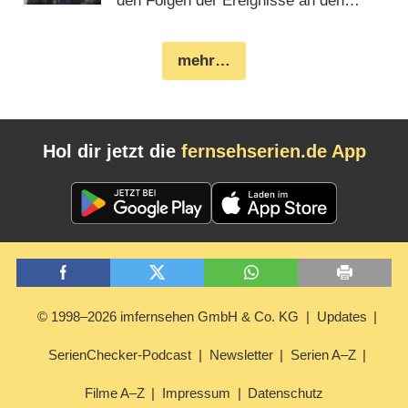
den Folgen der Ereignisse an den
Reichenbachfällen (
12.02.2026
)
mehr…
Hol dir jetzt die
fernsehserien.de App
© 1998–2026 imfernsehen GmbH & Co. KG
Updates
SerienChecker-Podcast
Newsletter
Serien A–Z
Filme A–Z
Impressum
Datenschutz