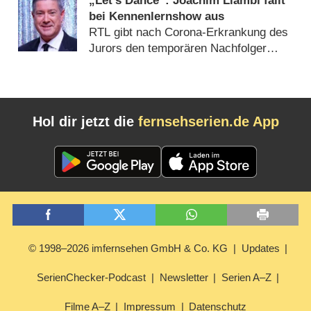
„Let’s Dance“: Joachim Llambi fällt
bei Kennenlernshow aus
RTL gibt nach Corona-Erkrankung des
Jurors den temporären Nachfolger
bekannt (
18.02.2022
)
Hol dir jetzt die
fernsehserien.de App
© 1998–2026 imfernsehen GmbH & Co. KG
Updates
SerienChecker-Podcast
Newsletter
Serien A–Z
Filme A–Z
Impressum
Datenschutz