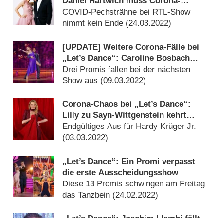
Daniel Hartwich muss Corona-
bedingt aussetzen
COVID-Pechsträhne bei RTL-Show
nimmt kein Ende (
24.03.2022
)
[UPDATE] Weitere Corona-Fälle bei
„Let’s Dance“: Caroline Bosbach
und Lilly zu Sayn-Wittgenstein
Drei Promis fallen bei der nächsten
müssen pausieren
Show aus (
09.03.2022
)
Corona-Chaos bei „Let’s Dance“:
Lilly zu Sayn-Wittgenstein kehrt
zurück
Endgültiges Aus für Hardy Krüger Jr.
(
03.03.2022
)
„Let’s Dance“: Ein Promi verpasst
die erste Ausscheidungsshow
Diese 13 Promis schwingen am Freitag
das Tanzbein (
24.02.2022
)