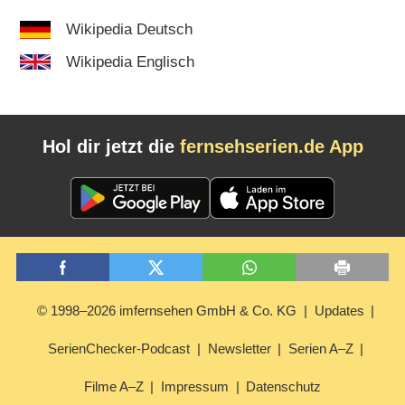
Wikipedia Deutsch
Wikipedia Englisch
Hol dir jetzt die
fernsehserien.de App
© 1998–2026 imfernsehen GmbH & Co. KG
Updates
SerienChecker-Podcast
Newsletter
Serien A–Z
Filme A–Z
Impressum
Datenschutz