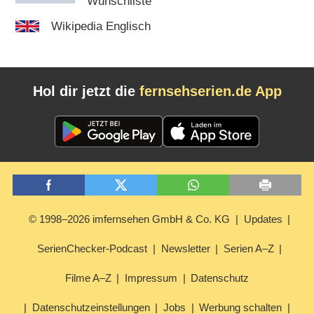
Wunschliste
Wikipedia Englisch
Hol dir jetzt die
fernsehserien.de App
© 1998–2026 imfernsehen GmbH & Co. KG
Updates
SerienChecker-Podcast
Newsletter
Serien A–Z
Filme A–Z
Impressum
Datenschutz
Datenschutzeinstellungen
Jobs
Werbung schalten