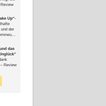
 Review
ake Up
-
lhafte
 und der
semineuen
hen
-
 und das
Unglück
dank
– Review