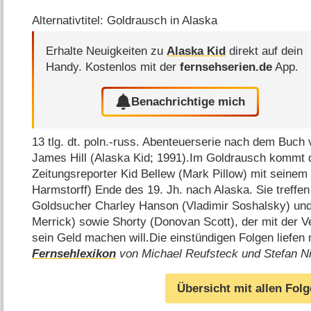
Alternativtitel: Goldrausch in Alaska
Erhalte Neuigkeiten zu
Alaska Kid
direkt auf dein
Handy.
Kostenlos mit der
fernsehserien.de
App.
Benachrichtige mich
13 tlg. dt. poln.-russ. Abenteuerserie nach dem Buch
James Hill (Alaska Kid; 1991).Im Goldrausch kommt 
Zeitungsreporter Kid Bellew (Mark Pillow) mit seine
Harmstorff) Ende des 19. Jh. nach Alaska. Sie treffen
Goldsucher Charley Hanson (Vladimir Soshalsky) und
Merrick) sowie Shorty (Donovan Scott), der mit der V
sein Geld machen will.Die einstündigen Folgen liefen
Fernsehlexikon
von Michael Reufsteck und Stefan N
Übersicht mit allen Fol