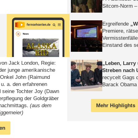
Sitcom-Norm –
Ergreifende
W
Premiere, rätse
Vermisstenfälle
Einstand des 
Tatort: Münc
Duos
 von Jack London, Regie:
Leben, Larry
der junge amerikanische
Streben nach 
m Onkel John (Raimund
recycelt Gags 
 u. a. den erfahrenen
Barack Obama 
 seine Tochter Joy (Dawn
erpflegung der Goldgräber
Mehr Highlights
 nachmittags.
(aus dem
iggemeier)
gen