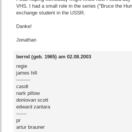
VHS. I had a small role in the series ("Bruce the Hu
exchange student in the USSR.
Danke!
Jonathan
bernd
(geb. 1965) am
02.08.2003
regie
james hill
--------
casdt
nark pillow
doniovan scott
edward zantara
------
pr
artur brauner