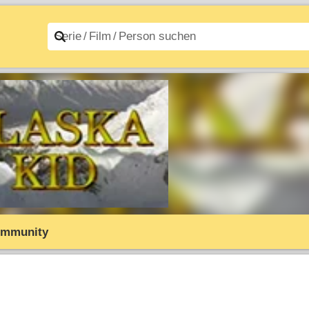
n A–Z
Filme A–Z
mmunity