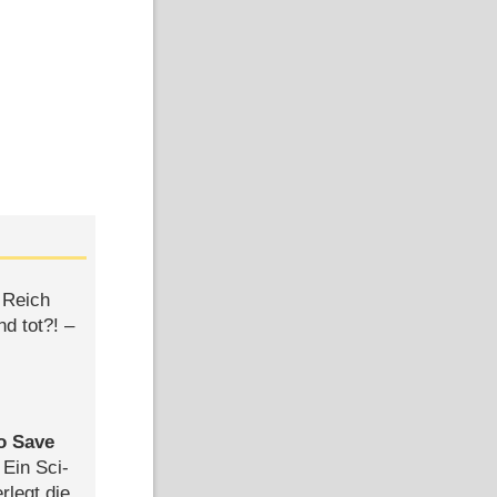
 Reich
d tot?! –
to Save
: Ein Sci-
rlegt die