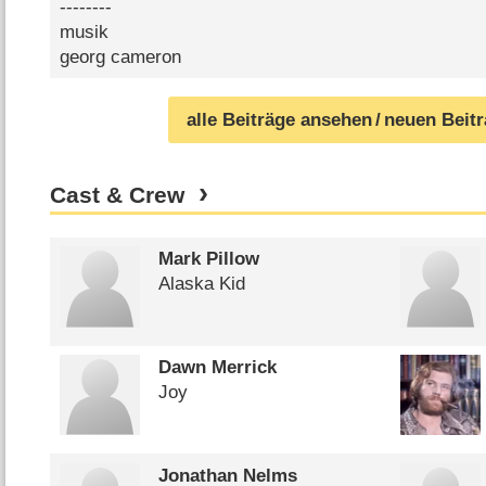
--------
musik
georg cameron
alle Beiträge ansehen
/ neuen Beit
Cast & Crew
Mark Pillow
Alaska Kid
Dawn Merrick
Joy
Jonathan Nelms