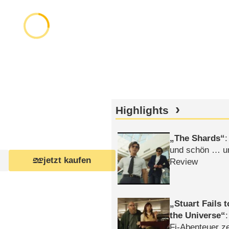
Highlights
The Shards
:
und schön … un
jetzt kaufen
Review
Stuart Fails 
the Universe
Fi-Abenteuer ze