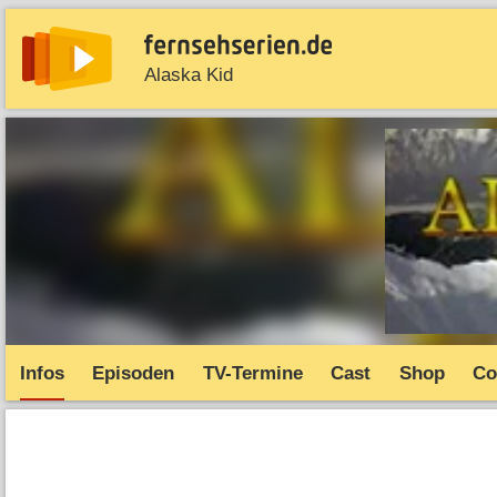
Alaska Kid
News
Entdecken
Streaming
TV-Starts
Serie
Infos
Episoden
TV-Termine
Cast
Shop
Co