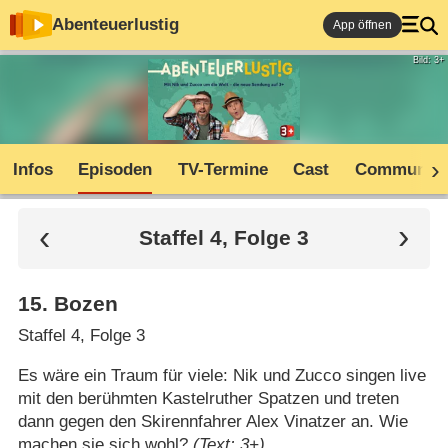
Abenteuerlustig
App öffnen
Bild: 3+
Infos
Episoden
TV-Termine
Cast
Community
Staffel 4, Folge 3
15
.
Bozen
Staffel 4, Folge 3
Es wäre ein Traum für viele: Nik und Zucco singen live
mit den berühmten Kastelruther Spatzen und treten
dann gegen den Skirennfahrer Alex Vinatzer an. Wie
machen sie sich wohl?
(Text: 3+)