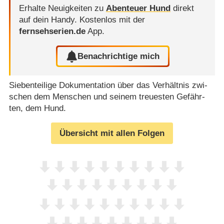
Erhalte Neuigkeiten zu
Abenteuer Hund
direkt
auf dein Handy.
Kostenlos mit der
fernsehserien.de
App.
Benachrichtige mich
Siebenteilige Dokumentation über das Ver­hält­nis zwi­
schen dem Men­schen und seinem treu­es­ten Ge­fähr­
ten, dem Hund.
Übersicht mit allen Folgen