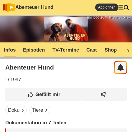
Abenteuer Hund
App öffnen
Bild: DOCMA TV Produktion GmbH
Infos
Episoden
TV-Termine
Cast
Shop
Co
Abenteuer Hund
D
1997
Doku
Tiere
Dokumentation in 7 Teilen