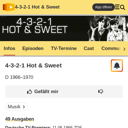
4-3-2-1 Hot & Sweet
App öffnen
Infos
Episoden
TV-Termine
Cast
Community
4-3-2-1 Hot & Sweet
D
1966–1970
Musik
49 Ausgaben
Deutsche TV-Premiere
11.06.1966
ZDF