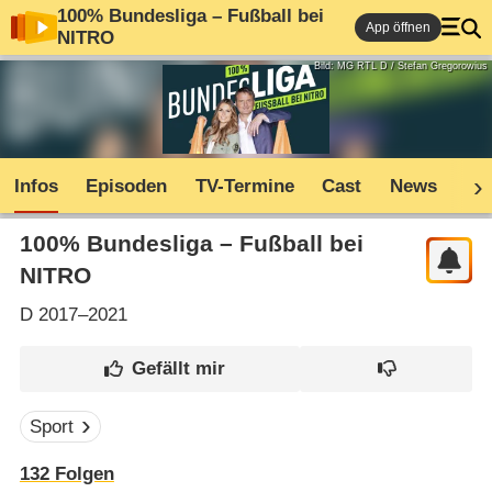
100% Bundesliga – Fußball bei
App öffnen
NITRO
Bild: MG RTL D / Stefan Gregorowius
Infos
Episoden
TV-Termine
Cast
News
Co
100% Bundesliga – Fußball bei
NITRO
D
2017–2021
Sport
132
Folgen