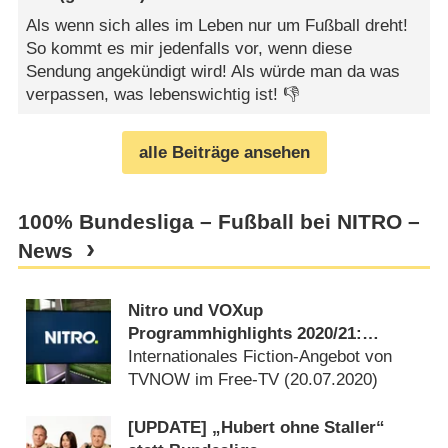
Als wenn sich alles im Leben nur um Fußball dreht!
So kommt es mir jedenfalls vor, wenn diese
Sendung angekündigt wird! Als würde man da was
verpassen, was lebenswichtig ist! 👎
alle Beiträge ansehen
100% Bundesliga – Fußball bei NITRO –
News
Nitro und VOXup
Programmhighlights 2020/​21:
Bundesliga, Schrauberhof, Kochen
Internationales Fiction-Angebot von
und Camper
TVNOW im Free-TV (
20.07.2020
)
[UPDATE] „Hubert ohne Staller“