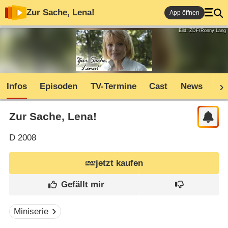
Zur Sache, Lena!
App öffnen
Bild: ZDF/Ronny Lang
Infos
Episoden
TV-Termine
Cast
News
Sh
Zur Sache, Lena!
D
2008
jetzt kaufen
Miniserie