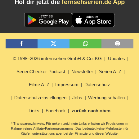
Hol dir jetzt die
fernsehserien.de App
© 1998–2026 imfernsehen GmbH & Co. KG
Updates
SerienChecker-Podcast
Newsletter
Serien A–Z
Filme A–Z
Impressum
Datenschutz
Datenschutzeinstellungen
Jobs
Werbung schalten
Links
Facebook
zurück nach oben
* Transparenzhinweis: Für gekennzeichnete Links erhalten wir Provisionen im
Rahmen eines Affiliate-Partnerprogramms. Das bedeutet keine Mehrkosten für
Käufer, unterstützt uns aber bei der Finanzierung dieser Website.