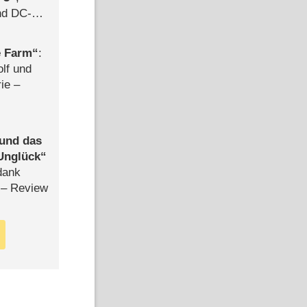
d DC-
ce
e Farm
:
olf und
rie –
 und das
Unglück
dank
– Review