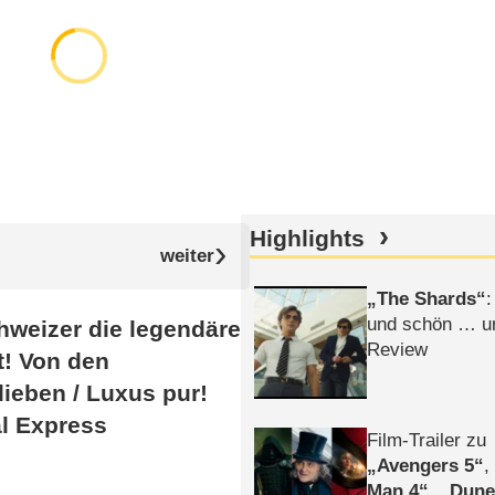
Highlights
The Shards
:
und schön … un
hweizer die legendäre
Review
t! Von den
ieben /​ Luxus pur!
l Express
Film-Trailer zu
Avengers 5
Man 4
,
Dune