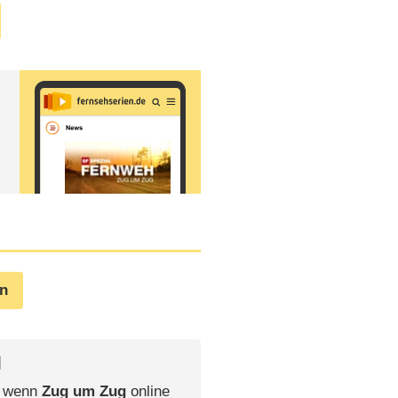
en
l
, wenn
Zug um Zug
online