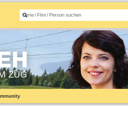
n A–Z
Filme A–Z
mmunity