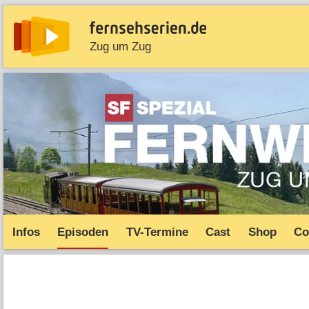
Zug um Zug
News
Entdecken
Streaming
TV-Starts
Serie
Infos
Episoden
TV-Termine
Cast
Shop
Co