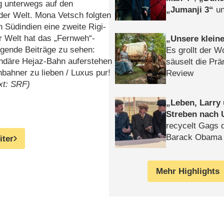
g unterwegs auf den
Jumanji 3
un
der Welt. Mona Vetsch folgten
Horror
Clayfa
 Südindien eine zweite Rigi-
r Welt hat das „Fernweh“-
Unsere klein
lgende Beiträge zu sehen:
Es grollt der W
endäre Hejaz-Bahn auferstehen
säuselt die Prä
nbahner zu lieben /​ Luxus pur!
Review
xt: SRF)
Leben, Larry
Streben nach 
recycelt Gags 
Barack Obama 
iter
Mehr Highlights