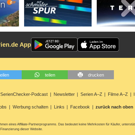
rien.de App
teilen
teilen
drucken
SerienChecker-Podcast
Newsletter
Serien A–Z
Filme A–Z
obs
Werbung schalten
Links
Facebook
zurück nach oben
men eines Affiliate-Partnerprogramms. Das bedeutet keine Mehrkosten für Käufer, unterstüt
Finanzierung dieser Website.