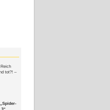
 Reich
d tot?! –
,
Spider-
 3
,