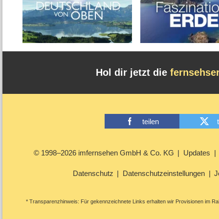
Hol dir jetzt die
fernsehse
teilen
© 1998–2026 imfernsehen GmbH & Co. KG
Updates
Datenschutz
Datenschutzeinstellungen
J
* Transparenzhinweis: Für gekennzeichnete Links erhalten wir Provisionen im Rah