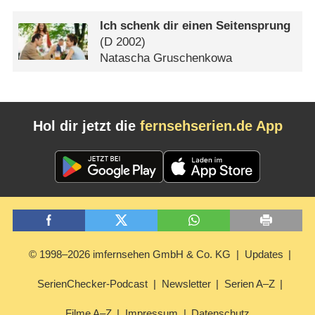
Ich schenk dir einen Seitensprung
(
D
2002)
Natascha Gruschenkowa
Hol dir jetzt die
fernsehserien.de App
© 1998–2026 imfernsehen GmbH & Co. KG
Updates
SerienChecker-Podcast
Newsletter
Serien A–Z
Filme A–Z
Impressum
Datenschutz