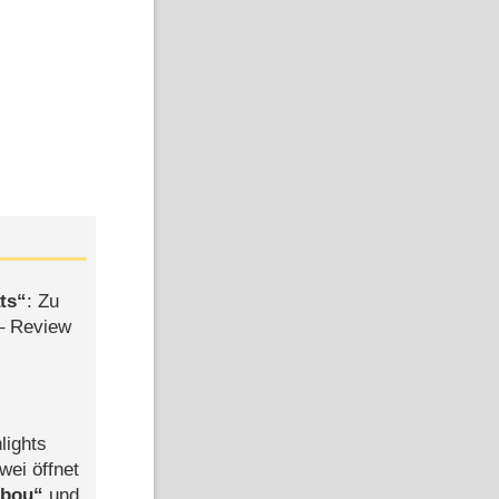
ts
: Zu
– Review
lights
wei öffnet
abou
und