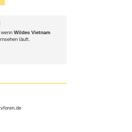
l
, wenn
Wildes Vietnam
rnsehen läuft.
tvforen.de