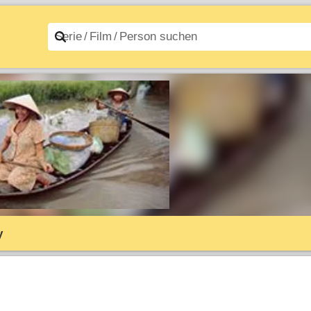
n A–Z
Filme A–Z
y