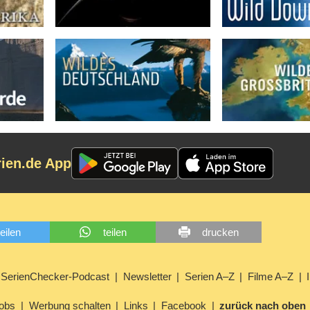
rien.de App
teilen
teilen
drucken
SerienChecker-Podcast
Newsletter
Serien A–Z
Filme A–Z
obs
Werbung schalten
Links
Facebook
zurück nach oben