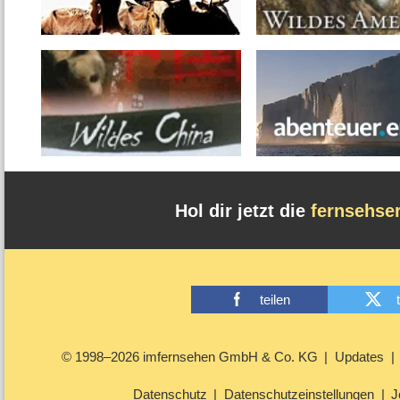
Hol dir jetzt die
fernsehse
teilen
© 1998–2026 imfernsehen GmbH & Co. KG
Updates
Datenschutz
Datenschutzeinstellungen
J