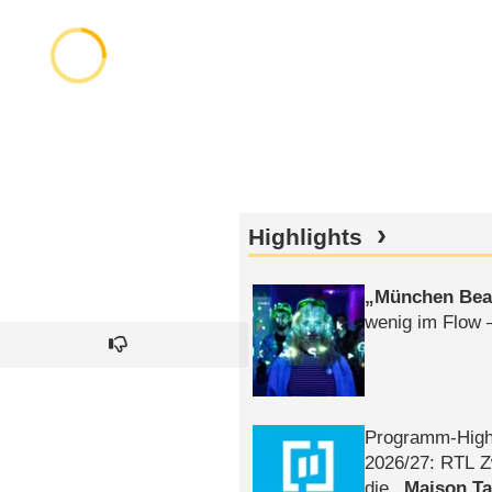
Highlights
München Bea
wenig im Flow 
Programm-High
2026/​27: RTL Z
die
Maison T