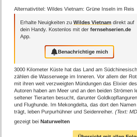
Alternativtitel: Wildes Vietnam: Grüne Inseln im Reis
Erhalte Neuigkeiten zu
Wildes Vietnam
direkt auf
dein Handy.
Kostenlos mit der
fernsehserien.de
App.
Benachrichtige mich
3000 Kilometer Küste hat das Land am Südchinesisch
zählen die Wasserwege im Inneren. Vor allem der Ro
mit ihren weit verzweigten Mündungen das Elixier de
Autoren haben am Meer und an den beiden Strömen l
seltener Tierarten besucht, darunter Goldkopflangur
und Flughunde. Im Mekongdelta, das dort den Namen
trägt, leben Purpurhühner und Seidenreiher.
(Text: M
gezeigt bei
Naturwelten
Übersicht mit allen Fol