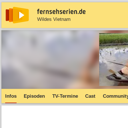
Wildes Vietnam
News
Entdecken
Streaming
TV-Starts
Serie
Infos
Episoden
TV-Termine
Cast
Communit