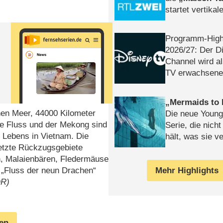
startet vertika
– Tag & Nacht
Programm-High
2026/​27: Der D
Channel wird a
TV erwachsene
Mermaids to 
en Meer, 44000 Kilometer
Die neue Young
te Fluss und der Mekong sind
Serie, die nich
s Lebens in Vietnam. Die
hält, was sie ve
etzte Rückzugsgebiete
Review
en, Malaienbären, Fledermäuse
Mehr Highlights
 „Fluss der neun Drachen“
DR)
gen