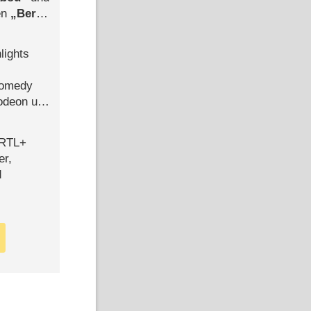
len
Berlin
-Ableger
lights
Comedy
lodeon und
 RTL+
er,
d