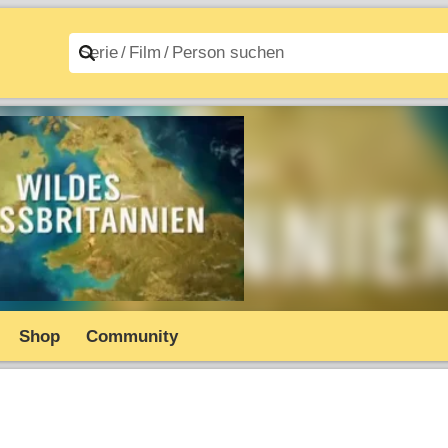
n A–Z
Filme A–Z
Shop
Community