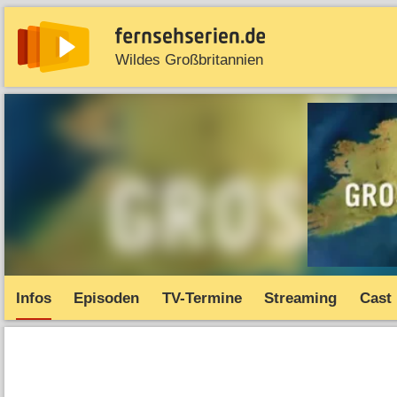
Wildes Großbritannien
News
Entdecken
Streaming
TV-Starts
Serie
Infos
Episoden
TV-Termine
Streaming
Cast