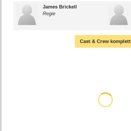
James Brickell
Regie
Cast & Crew komplett