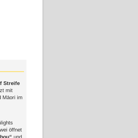
 Streife
zt mit
d Māori im
lights
wei öffnet
abou
und