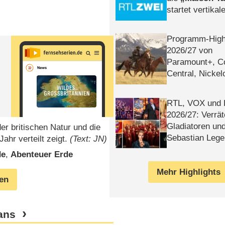
startet vertika
– Tag & Nacht
Programm-High
2026/​27 von
Paramount+, 
Central, Nicke
WELT
RTL, VOX und
2026/​27: Verrät
Gladiatoren un
er britischen Natur und die
Sebastian Lege
ahr verteilt zeigt.
(Text: JN)
de
,
Abenteuer Erde
Mehr Highlights
gen
ans