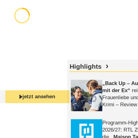
Highlights
Back Up – Auf
mit der Ex
rei
jetzt ansehen
Frauenliebe un
Krimi – Review
Programm-High
2026/​27: RTL Z
die
Maison T