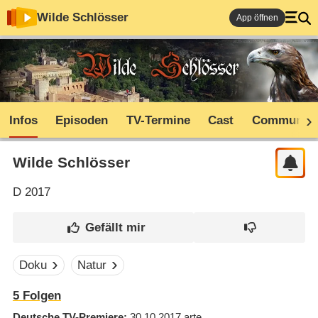
Wilde Schlösser
App öffnen
Infos
Episoden
TV-Termine
Cast
Community
Wilde Schlösser
D
2017
Doku
Natur
5
Folgen
Deutsche TV-Premiere
30.10.2017
arte