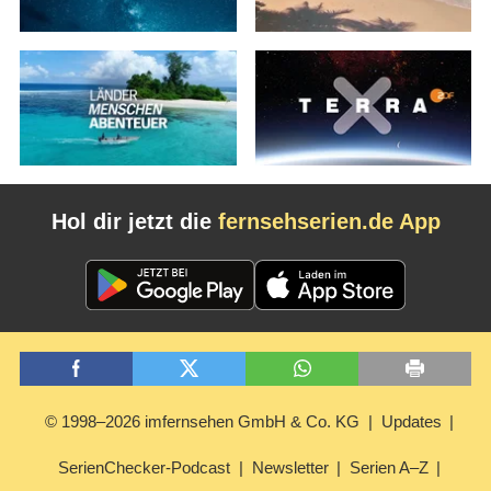
Hol dir jetzt die
fernsehserien.de App
© 1998–2026 imfernsehen GmbH & Co. KG
Updates
SerienChecker-Podcast
Newsletter
Serien A–Z