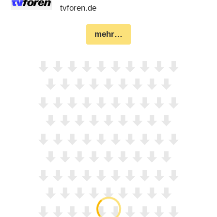
tvforen.de
mehr…