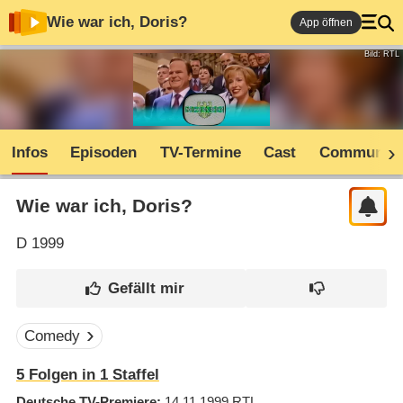
Wie war ich, Doris?
App öffnen
Bild: RTL
Infos
Episoden
TV-Termine
Cast
Community
Wie war ich, Doris?
D
1999
Comedy
5
Folgen in
1
Staffel
Deutsche TV-Premiere
14.11.1999
RTL