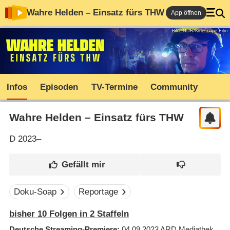
Wahre Helden – Einsatz fürs THW
App öffnen
Bild: NDR/Kinescope Film
Infos
Episoden
TV-Termine
Community
Wahre Helden – Einsatz fürs THW
D
2023–
Doku-Soap
Reportage
bisher
10
Folgen in
2
Staffeln
Deutsche Streaming-Premiere
04.09.2023
ARD Mediathek