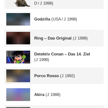
D
/
J
1998)
Godzilla
(
USA
/
J
1998)
Ring – Das Original
(
J
1998)
Detektiv Conan – Das 14. Ziel
(
J
1998)
Porco Rosso
(
J
1992)
Akira
(
J
1988)