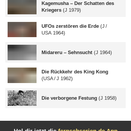
Kagemusha – Der Schatten des
Kriegers
(
J
1979)
UFOs zerstören die Erde
(
J
/
USA
1964)
Midareru – Sehnsucht
(
J
1964)
Die Rückkehr des King Kong
(
USA
/
J
1962)
Die verborgene Festung
(
J
1958)
Hol dir jetzt die
fernsehserien.de App