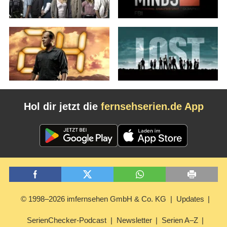
Hol dir jetzt die
fernsehserien.de App
© 1998–2026 imfernsehen GmbH & Co. KG
Updates
SerienChecker-Podcast
Newsletter
Serien A–Z