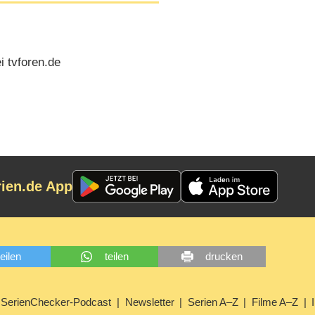
 tvforen.de
rien.de App
teilen
teilen
drucken
SerienChecker-Podcast
Newsletter
Serien A–Z
Filme A–Z