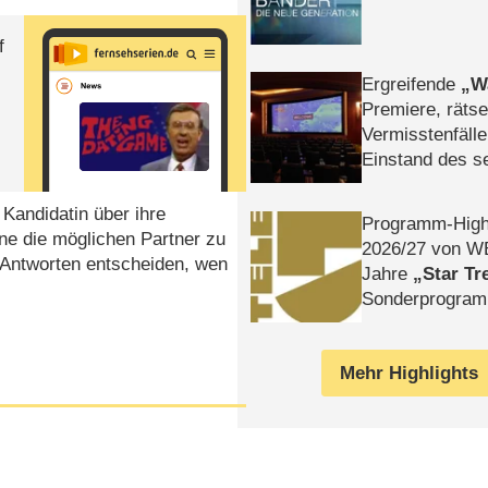
f
Ergreifende
W
Premiere, rätse
Vermisstenfälle
Einstand des 
Tatort: Münc
Duos
Kandidatin über ihre
Programm-High
e die möglichen Partner zu
2026/​27 von W
r Antworten entscheiden, wen
Jahre
Star Tr
Sonderprogra
Die Helgolän
Mehr Highlights