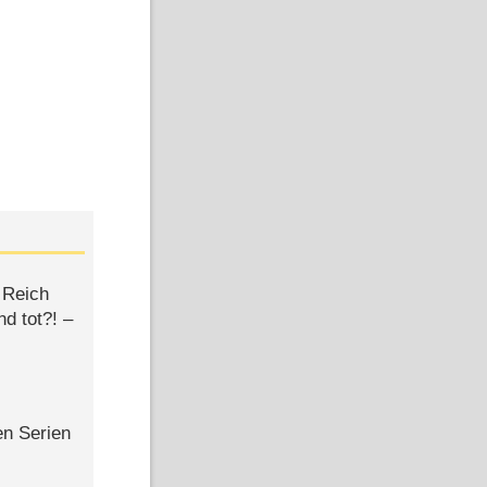
 Reich
d tot?! –
en Serien