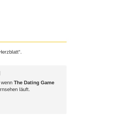
erzblatt“.
l
, wenn
The Dating Game
rnsehen läuft.