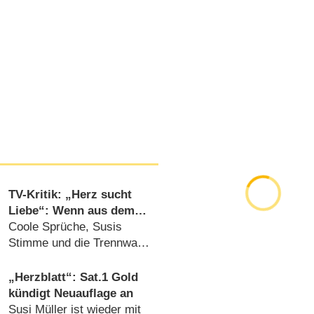
TV-Kritik: „Herz sucht
Liebe“: Wenn aus dem
Herzblatt der Herzbube
Coole Sprüche, Susis
wird
Stimme und die Trennwand
sind zurück (
19.10.2016
)
„Herzblatt“: Sat.1 Gold
kündigt Neuauflage an
Susi Müller ist wieder mit