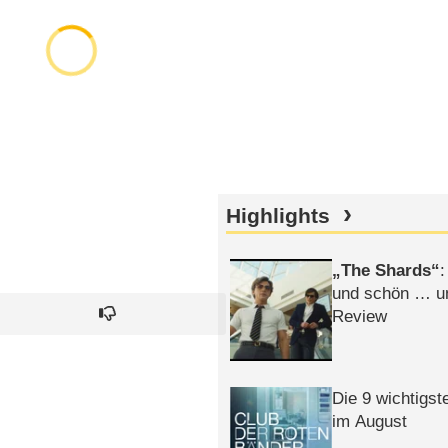
Highlights
The Shards
:
und schön … un
Review
Die 9 wichtigst
im August