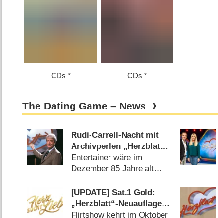
CDs
CDs
The Dating Game – News
Rudi-Carrell-Nacht mit
Archivperlen „Herzblatt“
und „Die verflixte 7“
Entertainer wäre im
Dezember 85 Jahre alt
geworden (
22.11.2019
)
[UPDATE] Sat.1 Gold:
„Herzblatt“-Neuauflage
heißt „Herz sucht Liebe“
Flirtshow kehrt im Oktober