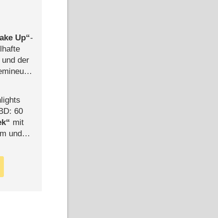
ake Up
-
lhafte
 und der
semineuen
hen
-
lights
BD: 60
ek
mit
mm und
der