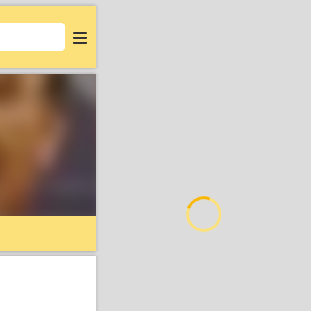
Login