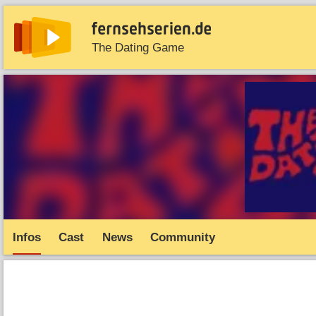
The Dating Game
News
Entdecken
Streaming
TV-Starts
Serie
Infos
Cast
News
Community