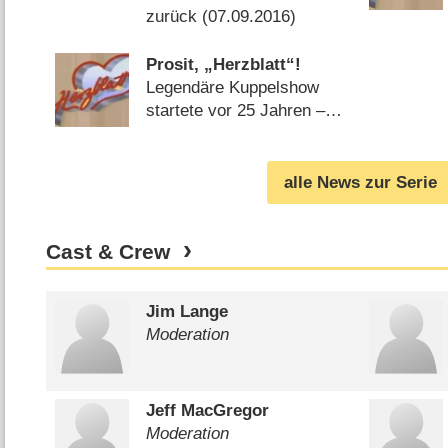
zurück (
07.09.2016
)
Prosit, „Herzblatt“!
Legendäre Kuppelshow
startete vor 25 Jahren –
von Ralf Döbele
(
16.10.2012
)
alle News zur Serie
Cast & Crew
Jim Lange
Moderation
Jeff MacGregor
Moderation