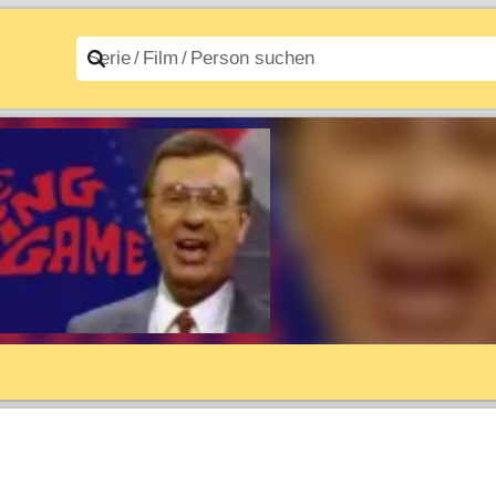
n A–Z
Filme A–Z