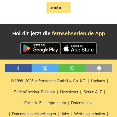
mehr…
Hol dir jetzt die
fernsehserien.de App
© 1998–2026 imfernsehen GmbH & Co. KG
Updates
SerienChecker-Podcast
Newsletter
Serien A–Z
Filme A–Z
Impressum
Datenschutz
Datenschutzeinstellungen
Jobs
Werbung schalten