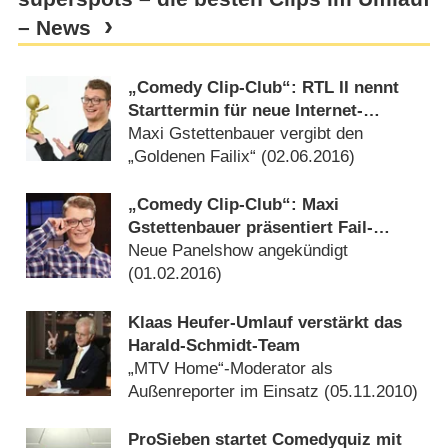
– News
„Comedy Clip-Club“: RTL II nennt
Starttermin für neue Internet-
Clipshow
Maxi Gstettenbauer vergibt den
„Goldenen Failix“ (
02.06.2016
)
„Comedy Clip-Club“: Maxi
Gstettenbauer präsentiert Fail-
Videos bei RTL II
Neue Panelshow angekündigt
(
01.02.2016
)
Klaas Heufer-Umlauf verstärkt das
Harald-Schmidt-Team
„MTV Home“-Moderator als
Außenreporter im Einsatz (
05.11.2010
)
ProSieben startet Comedyquiz mit