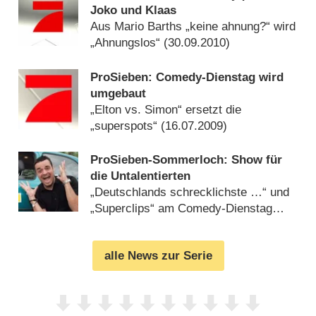
Joko und Klaas
Aus Mario Barths „keine ahnung?“ wird
„Ahnungslos“ (
30.09.2010
)
ProSieben: Comedy-Dienstag wird
umgebaut
„Elton vs. Simon“ ersetzt die
„superspots“ (
16.07.2009
)
ProSieben-Sommerloch: Show für
die Untalentierten
„Deutschlands schrecklichste …“ und
„Superclips“ am Comedy-Dienstag
(
22.05.2009
)
alle News zur Serie