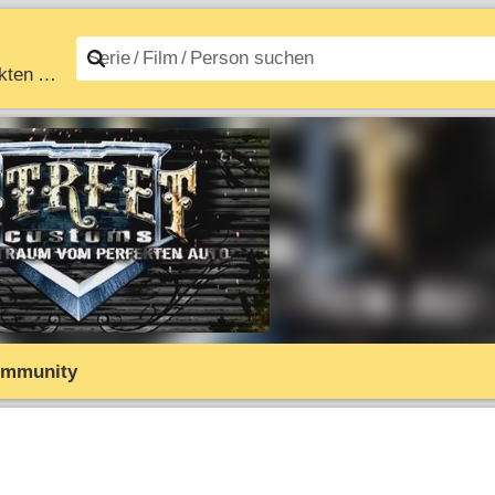
Street Customs – Ryans Traum vom perfekten Auto
n A–Z
Filme A–Z
mmunity