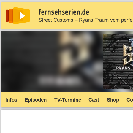
News
Entdecken
Streaming
TV-Starts
Serie
Infos
Episoden
TV-Termine
Cast
Shop
Co