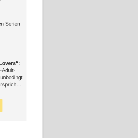
en Serien
Lovers
:
-Adult-
t unbedingt
rspricht –