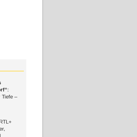
s
rf
:
 Tiefe –
 RTL+
er,
d