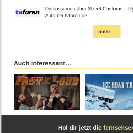
Diskussionen über Street Customs – R
Auto bei tvforen.de
mehr…
Auch interessant…
Hol dir jetzt die
fernsehse