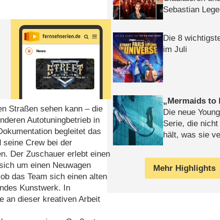
Sebastian Lege
Die 8 wichtigst
im Juli
Mermaids to 
en Straßen sehen kann – die
Die neue Young
deren Autotuningbetrieb in
Serie, die nich
kumentation begleitet das
hält, was sie ve
 seine Crew bei der
Review
en. Der Zuschauer erlebt einen
es sich um einen Neuwagen
Mehr Highlights
r ob das Team sich einen alten
endes Kunstwerk. In
 an dieser kreativen Arbeit