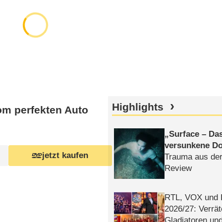
Highlights
om perfekten Auto
Surface – Da
versunkene Do
jetzt kaufen
Trauma aus der
Review
RTL, VOX und
2026/​27: Verrät
Gladiatoren un