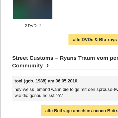
2 DVDs
alle DVDs & Blu-rays
Street Customs – Ryans Traum vom per
Community
toxi
(geb. 1988) am
06.05.2010
hey weiss jemand wann die folge mit den sprouse-tw
wie die genau heisst ???
alle Beiträge ansehen
/ neuen Beit