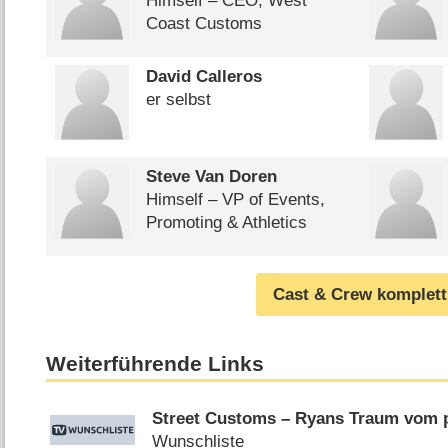
Himself – CEO, West
Coast Customs
David Calleros
er selbst
Steve Van Doren
Himself – VP of Events,
Promoting & Athletics
Cast & Crew komplett
Weiterführende Links
Street Customs – Ryans Traum vom p
Wunschliste