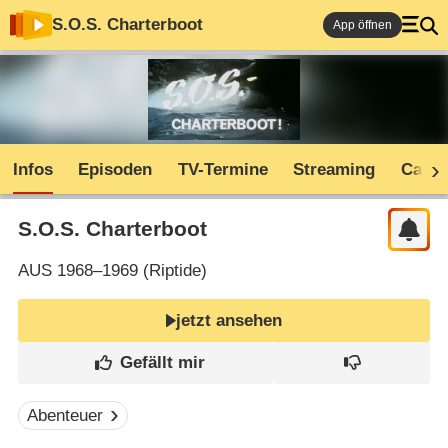
S.O.S. Charterboot
App öffnen
Infos
Episoden
TV-Termine
Streaming
Cast
S.O.S. Charterboot
AUS
1968–1969 (
Riptide
)
jetzt ansehen
Abenteuer