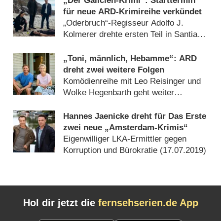
„Der Galicien-Krimi“: Starttermin
für neue ARD-Krimireihe verkündet
„Oderbruch“-Regisseur Adolfo J.
Kolmerer drehte ersten Teil in Santiago
de Compostela (
23.04.2025
)
„Toni, männlich, Hebamme“: ARD
dreht zwei weitere Folgen
Komödienreihe mit Leo Reisinger und
Wolke Hegenbarth geht weiter
(
29.06.2022
)
Hannes Jaenicke dreht für Das Erste
zwei neue „Amsterdam-Krimis“
Eigenwilliger LKA-Ermittler gegen
Korruption und Bürokratie (
17.07.2019
)
Hol dir jetzt die
fernsehserien.de App