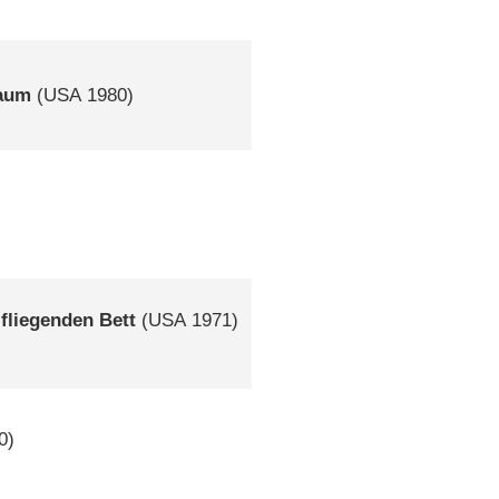
raum
(
USA
1980)
 fliegenden Bett
(
USA
1971)
0)