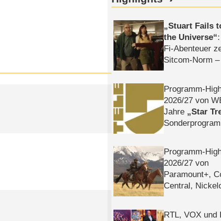
Stuart Fails 
the Universe
Fi-Abenteuer ze
Sitcom-Norm –
Programm-High
2026/​27 von W
Jahre
Star Tr
Sonderprogra
Die Helgolän
Programm-High
2026/​27 von
Paramount+, 
Central, Nicke
WELT
RTL, VOX und