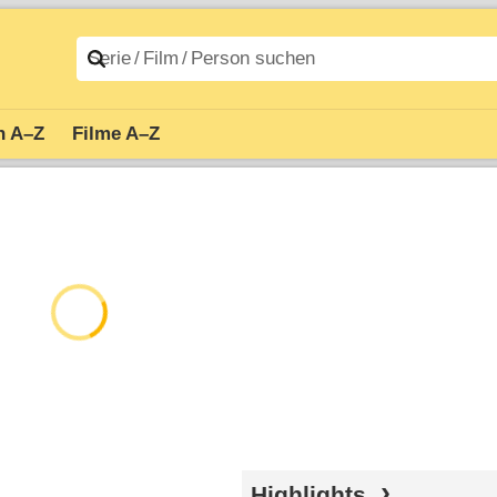
n A–Z
Filme A–Z
Highlights