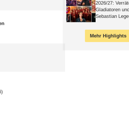
2026/​27: Verrät
Gladiatoren un
Sebastian Lege
en
Mehr Highlights
6)