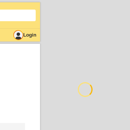
Login