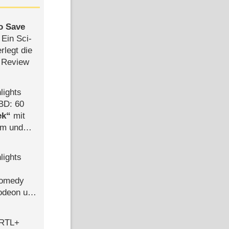
to Save
: Ein Sci-
rlegt die
 Review
lights
BD: 60
ek
mit
mm und
der
lights
Comedy
lodeon und
 RTL+