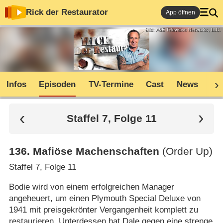
Rick der Restaurator
App öffnen
Bild: A&E Television Networks, LLC.
Infos
Episoden
TV-Termine
Cast
News
Co
Staffel 7, Folge 11
136
.
Mafiöse Machenschaften
(Order Up)
Staffel 7, Folge 11
Bodie wird von einem erfolgreichen Manager
angeheuert, um einen Plymouth Special Deluxe von
1941 mit preisgekrönter Vergangenheit komplett zu
restaurieren. Unterdessen hat Dale gegen eine strenge