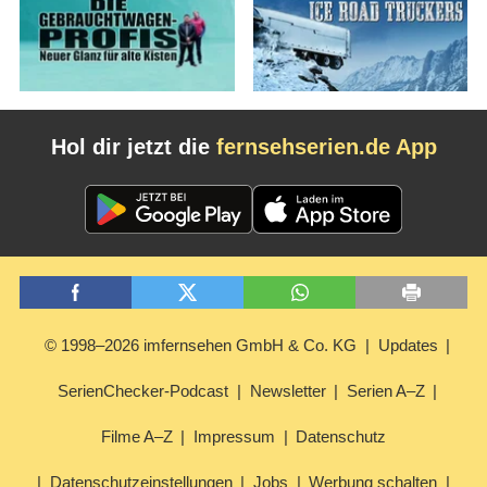
Hol dir jetzt die
fernsehserien.de App
© 1998–2026 imfernsehen GmbH & Co. KG
Updates
SerienChecker-Podcast
Newsletter
Serien A–Z
Filme A–Z
Impressum
Datenschutz
Datenschutzeinstellungen
Jobs
Werbung schalten