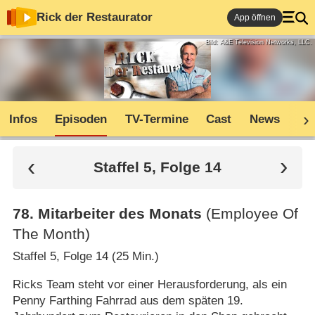
Rick der Restaurator
App öffnen
Bild: A&E Television Networks, LLC.
Infos
Episoden
TV-Termine
Cast
News
Co
Staffel 5, Folge 14
78
.
Mitarbeiter des Monats
(Employee Of
The Month)
Staffel 5, Folge 14 (25 Min.)
Ricks Team steht vor einer Herausforderung, als ein
Penny Farthing Fahrrad aus dem späten 19.