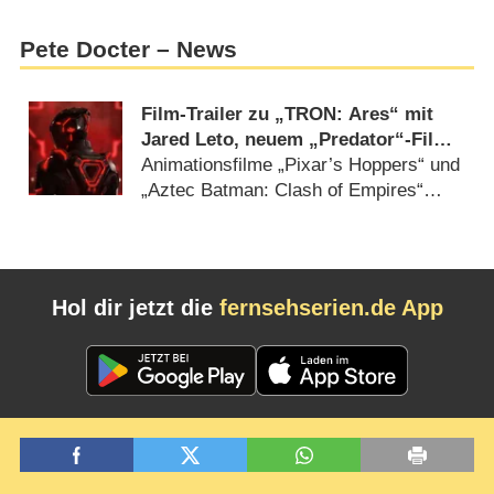
Pete Docter – News
Film-Trailer zu „TRON: Ares“ mit
Jared Leto, neuem „Predator“-Film
und „Mortal Kombat“-Sequel
Animationsfilme „Pixar’s Hoppers“ und
„Aztec Batman: Clash of Empires“
dabei (
28.07.2025
)
Hol dir jetzt die
fernsehserien.de App